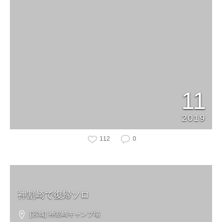
11
2019
112
0
神割崎で復帰ソロ
[宮城] 神割崎キャンプ場