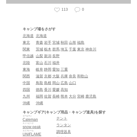
113
0
キャンプ場をさがす
北海道
北海道
東北
青森
岩手
宮城
秋田
山形
福島
関東
茨城
栃木
群馬
埼玉
千葉
東京
神奈川
甲信越
山梨
新潟
長野
北陸
富山
石川
福井
東海
岐阜
静岡
愛知
三重
関西
滋賀
京都
大阪
兵庫
奈良
和歌山
中国
鳥取
島根
岡山
広島
山口
四国
徳島
香川
愛媛
高知
九州
福岡
佐賀
長崎
熊本
大分
宮崎
鹿児島
沖縄
沖縄
キャンプギア(キャンプ用品・キャンプ道具)を探す
コールマン
テント
Caleman
スノーピーク
ランタン
snow peak
ユニフレーム
調理器具
UNIFLAME