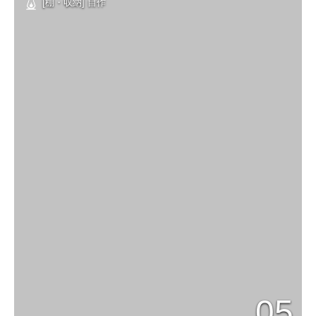
[棚・収納] 自作
05