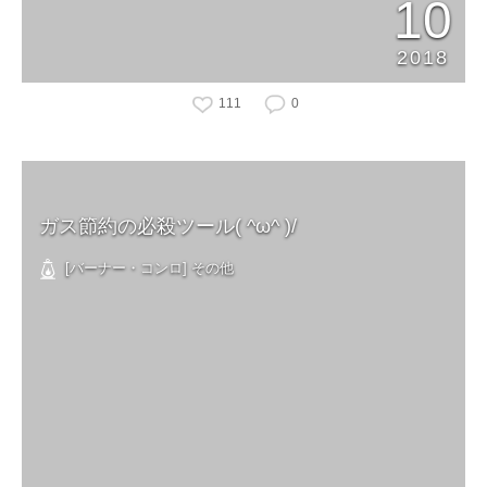
10
2018
111
0
ガス節約の必殺ツール( ^ω^ )/
[バーナー・コンロ] その他