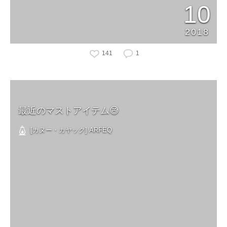
10
2018
141
1
最近のマストアイテム😅
[カヌー・カヤック] ARFEQ