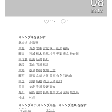
08
2018
117
1
キャンプ場をさがす
北海道
北海道
東北
青森
岩手
宮城
秋田
山形
福島
関東
茨城
栃木
群馬
埼玉
千葉
東京
神奈川
甲信越
山梨
新潟
長野
北陸
富山
石川
福井
東海
岐阜
静岡
愛知
三重
関西
滋賀
京都
大阪
兵庫
奈良
和歌山
中国
鳥取
島根
岡山
広島
山口
四国
徳島
香川
愛媛
高知
九州
福岡
佐賀
長崎
熊本
大分
宮崎
鹿児島
沖縄
沖縄
キャンプギア(キャンプ用品・キャンプ道具)を探す
コールマン
テント
Caleman