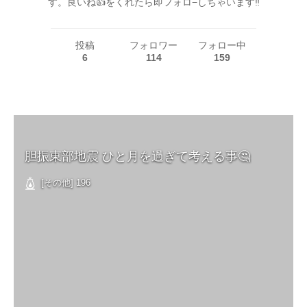
す。良いね👍をくれたら即フォロ−しちゃいます‼️
投稿
フォロワー
フォロー中
6
114
159
胆振東部地震 ひと月を過ぎて考える事🤔
[その他] 196