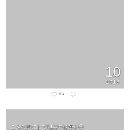
10
2018
104
1
こんな所にまで地震の傷跡が😳