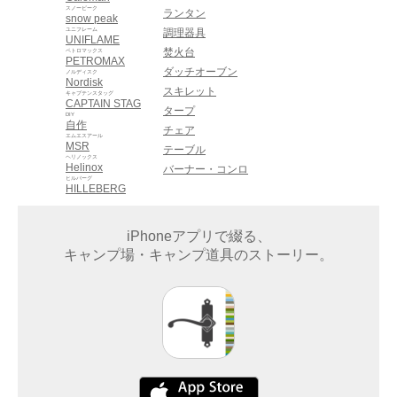
スノーピーク
ランタン
snow peak
ユニフレーム
調理器具
UNIFLAME
焚火台
ペトロマックス
PETROMAX
ダッチオーブン
ノルディスク
Nordisk
スキレット
キャプテンスタッグ
CAPTAIN STAG
タープ
DIY
自作
チェア
エムエスアール
MSR
テーブル
ヘリノックス
Helinox
バーナー・コンロ
ヒルバーグ
HILLEBERG
iPhoneアプリで綴る、
キャンプ場・キャンプ道具のストーリー。