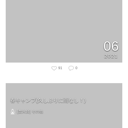
06
2021
91
0
春キャンプ(久しぶりに雨なし！)
[焚火台] その他