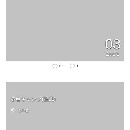
03
2021
81
1
冬春キャンプ(強風)
その他