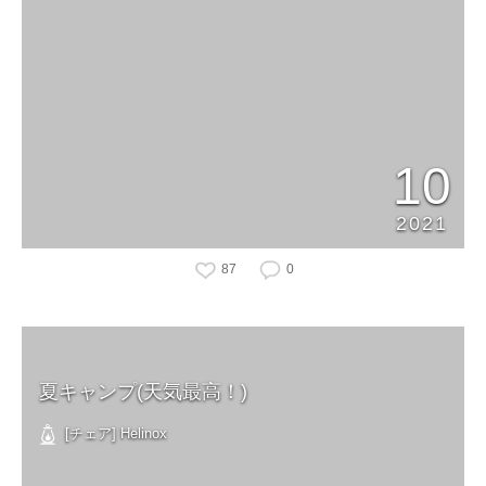
10
2021
87
0
夏キャンプ(天気最高！)
[チェア] Helinox