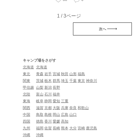
1 / 3ページ
次へ
キャンプ場をさがす
北海道
北海道
東北
青森
岩手
宮城
秋田
山形
福島
関東
茨城
栃木
群馬
埼玉
千葉
東京
神奈川
甲信越
山梨
新潟
長野
北陸
富山
石川
福井
東海
岐阜
静岡
愛知
三重
関西
滋賀
京都
大阪
兵庫
奈良
和歌山
中国
鳥取
島根
岡山
広島
山口
四国
徳島
香川
愛媛
高知
九州
福岡
佐賀
長崎
熊本
大分
宮崎
鹿児島
沖縄
沖縄