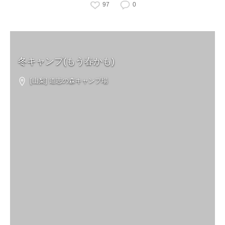
97
0
冬キャンプ(もう春かも)
[山梨] 道志の森キャンプ場