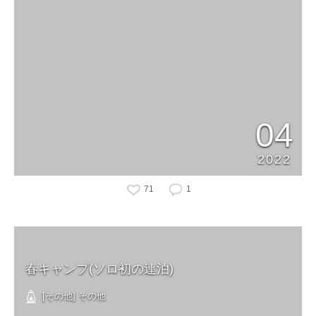
04
2022
71
1
春キャンプ(ソロ初の連泊)
[その他] その他