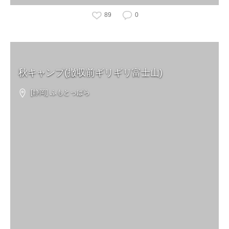
89
0
秋キャンプ(撤収前ギリギリ富士山)
[静岡] ふもとっぱら