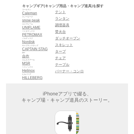
キャンプギア(キャンプ用品・キャンプ道具)を探す
コールマン
テント
Caleman
スノーピーク
ランタン
snow peak
ユニフレーム
調理器具
UNIFLAME
焚火台
ペトロマックス
PETROMAX
ダッチオーブン
ノルディスク
Nordisk
スキレット
キャプテンスタッグ
CAPTAIN STAG
タープ
DIY
自作
チェア
エムエスアール
MSR
テーブル
ヘリノックス
Helinox
バーナー・コンロ
ヒルバーグ
HILLEBERG
iPhoneアプリで綴る、
キャンプ場・キャンプ道具のストーリー。