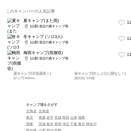
このキャンパーの人気記事
夏キャンプ(また雨)
1
[山梨] 道志の森キャンプ場
冬キャンプ (ソロ3人)
1
[山梨] 道志の森キャンプ場
梅雨キャンプ(雨撤収)
1
[山梨] 道志の森キャンプ場
夏キャンプ(天気最高！)
春キャンプ(久しぶりに雨なし！)
[チェア] Helinox
[焚火台] その他
キャンプ場をさがす
北海道
北海道
東北
青森
岩手
宮城
秋田
山形
福島
関東
茨城
栃木
群馬
埼玉
千葉
東京
神奈川
甲信越
山梨
新潟
長野