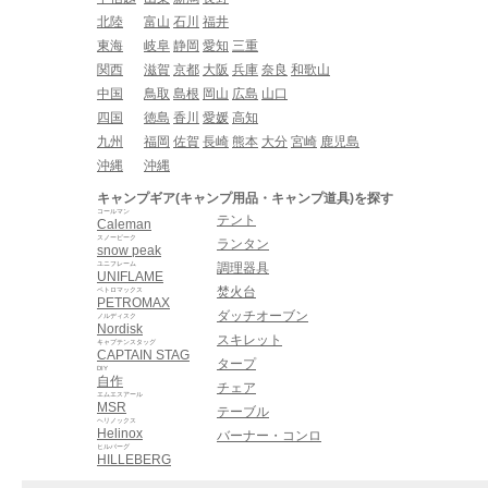
北陸
富山
石川
福井
東海
岐阜
静岡
愛知
三重
関西
滋賀
京都
大阪
兵庫
奈良
和歌山
中国
鳥取
島根
岡山
広島
山口
四国
徳島
香川
愛媛
高知
九州
福岡
佐賀
長崎
熊本
大分
宮崎
鹿児島
沖縄
沖縄
キャンプギア(キャンプ用品・キャンプ道具)を探す
コールマン
テント
Caleman
スノーピーク
ランタン
snow peak
ユニフレーム
調理器具
UNIFLAME
焚火台
ペトロマックス
PETROMAX
ダッチオーブン
ノルディスク
Nordisk
スキレット
キャプテンスタッグ
CAPTAIN STAG
タープ
DIY
自作
チェア
エムエスアール
MSR
テーブル
ヘリノックス
Helinox
バーナー・コンロ
ヒルバーグ
HILLEBERG