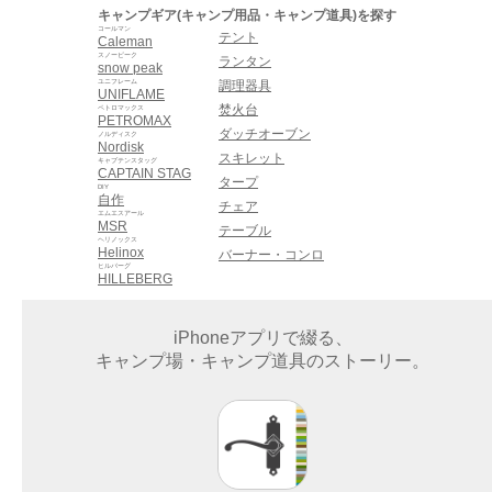
キャンプギア(キャンプ用品・キャンプ道具)を探す
コールマン
テント
Caleman
スノーピーク
ランタン
snow peak
ユニフレーム
調理器具
UNIFLAME
焚火台
ペトロマックス
PETROMAX
ダッチオーブン
ノルディスク
Nordisk
スキレット
キャプテンスタッグ
CAPTAIN STAG
タープ
DIY
自作
チェア
エムエスアール
MSR
テーブル
ヘリノックス
Helinox
バーナー・コンロ
ヒルバーグ
HILLEBERG
iPhoneアプリで綴る、
キャンプ場・キャンプ道具のストーリー。