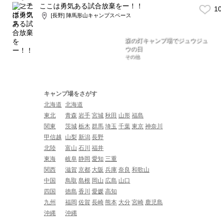
ここは勇気ある試合放棄をー！！
1
[長野] 陣馬形山キャンプスペース
森の灯キャンプ場でジュウジュ
ウの日
その他
キャンプ場をさがす
北海道
北海道
東北
青森
岩手
宮城
秋田
山形
福島
関東
茨城
栃木
群馬
埼玉
千葉
東京
神奈川
甲信越
山梨
新潟
長野
北陸
富山
石川
福井
東海
岐阜
静岡
愛知
三重
関西
滋賀
京都
大阪
兵庫
奈良
和歌山
中国
鳥取
島根
岡山
広島
山口
四国
徳島
香川
愛媛
高知
九州
福岡
佐賀
長崎
熊本
大分
宮崎
鹿児島
沖縄
沖縄