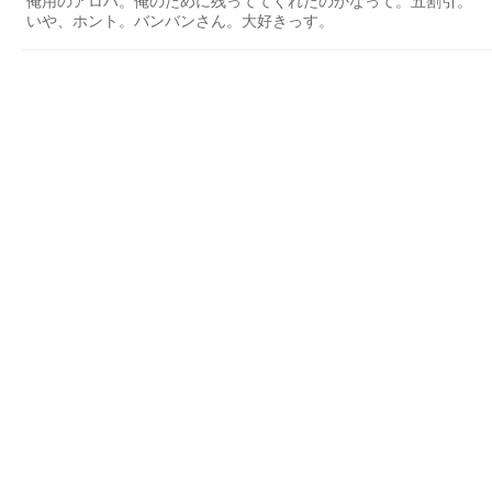
俺用のアロハ。俺のために残っててくれたのかなって。五割引。
いや、ホント。バンバンさん。大好きっす。