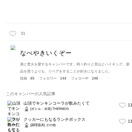
31
なべやきいくぞー
酒と焚火を愛するキャンパーです。時々釣りと登山とハイキング。新
品を買うよりも、リペアをすることが好きになりました。
投稿
65
フォロワー
144
フォロー中
248
このキャンパーの人気記事
山頂でキンキンコーラが飲みたくて
1
[ボトル・水筒] THERMOS
クッカーにもなるランチボックス
1
[調理器具] その他