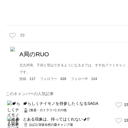
33
A局のRUO
北九州発、子供と登山できるようになるまでは、すすぬファミキャン
です。
投稿
117
フォロワー
428
フォロー中
124
このキャンパーの人気記事
🏕らしくナイモノを持参したくなるSAGA
1
[食器・カトラリー] その他
とある現象は、待ってはくれない🚽⁉️
1
[山口] 深坂自然の森キャンプ場