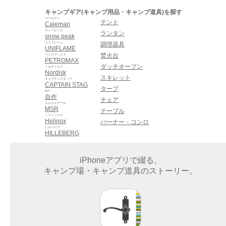
キャンプギア(キャンプ用品・キャンプ道具)を探す
コールマン
テント
Caleman
スノーピーク
ランタン
snow peak
ユニフレーム
調理器具
UNIFLAME
焚火台
ペトロマックス
PETROMAX
ダッチオーブン
ノルディスク
Nordisk
スキレット
キャプテンスタッグ
CAPTAIN STAG
タープ
DIY
自作
チェア
エムエスアール
MSR
テーブル
ヘリノックス
Helinox
バーナー・コンロ
ヒルバーグ
HILLEBERG
iPhoneアプリで綴る、
キャンプ場・キャンプ道具のストーリー。