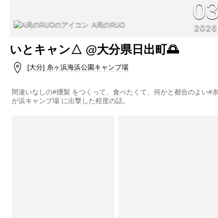
0
A局のRUO
2026
いとキャン△ @大分県日出町🌅
[大分] 糸ヶ浜海浜公園キャンプ場
間違いなしの#燻製 をつくって、食べたくて、何かと都合のよい#
が浜キャンプ場 に出撃した程度の話。