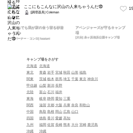
ここにもこんなに沢山の人来ちゃうんだ😨
1
[調理器具] Coleman
これでも我が家の食う寝る砂遊
アベンジャーズが守るキャンプ
場
び👍
[大分] 糸ヶ浜海浜公園キャンプ場
[バーナー・コンロ] Iwatani
キャンプ場をさがす
北海道
北海道
東北
青森
岩手
宮城
秋田
山形
福島
関東
茨城
栃木
群馬
埼玉
千葉
東京
神奈川
甲信越
山梨
新潟
長野
北陸
富山
石川
福井
東海
岐阜
静岡
愛知
三重
関西
滋賀
京都
大阪
兵庫
奈良
和歌山
中国
鳥取
島根
岡山
広島
山口
四国
徳島
香川
愛媛
高知
九州
福岡
佐賀
長崎
熊本
大分
宮崎
鹿児島
沖縄
沖縄