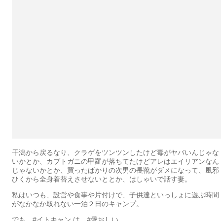
干潟から戻るなり、クラゲをツンツンしたけど毒がヤバいんじゃな
いかとか、カブトガニの甲羅が落ちてたけどアレはエイリアンなん
じゃないかとか、買ったばかりの次男の長靴がダメになって、風邪
ひくから全身着替えさせないととか、はしゃいで話す妻。
私はいつも、設営や食事や片付けで、子供達といっしょに遊ぶ時間
がなかなか取れない一泊２日のキャンプ。
でも、#イトキャン は、#愛おしい。