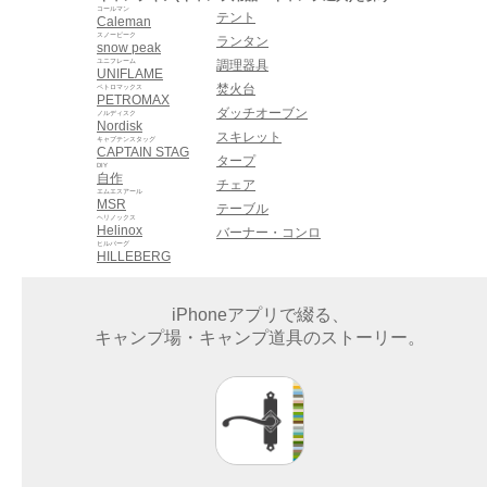
コールマン
テント
Caleman
スノーピーク
ランタン
snow peak
ユニフレーム
調理器具
UNIFLAME
焚火台
ペトロマックス
PETROMAX
ダッチオーブン
ノルディスク
Nordisk
スキレット
キャプテンスタッグ
CAPTAIN STAG
タープ
DIY
自作
チェア
エムエスアール
MSR
テーブル
ヘリノックス
Helinox
バーナー・コンロ
ヒルバーグ
HILLEBERG
iPhoneアプリで綴る、
キャンプ場・キャンプ道具のストーリー。