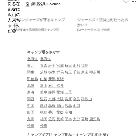
[調理器具] Coleman
アベンジャーズが守るキャンプ
ジェームズ！正解は何だったの
場
かい？
[大分] 糸ヶ浜海浜公園キャンプ場
[コーヒーグッズ] その他
キャンプ場をさがす
北海道
北海道
東北
青森
岩手
宮城
秋田
山形
福島
関東
茨城
栃木
群馬
埼玉
千葉
東京
神奈川
甲信越
山梨
新潟
長野
北陸
富山
石川
福井
東海
岐阜
静岡
愛知
三重
関西
滋賀
京都
大阪
兵庫
奈良
和歌山
中国
鳥取
島根
岡山
広島
山口
四国
徳島
香川
愛媛
高知
九州
福岡
佐賀
長崎
熊本
大分
宮崎
鹿児島
沖縄
沖縄
キャンプギア(キャンプ用品・キャンプ道具)を探す