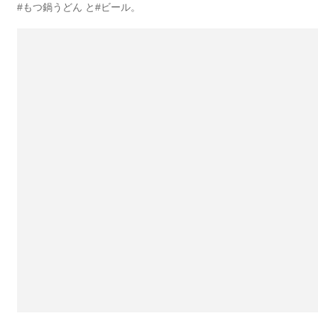
#もつ鍋うどん と#ビール。