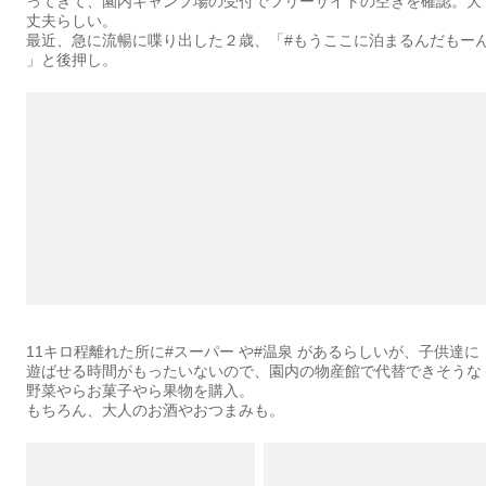
ってきて、園内キャンプ場の受付でフリーサイトの空きを確認。大
丈夫らしい。
最近、急に流暢に喋り出した２歳、「#もうここに泊まるんだもー
」と後押し。
11キロ程離れた所に#スーパー や#温泉 があるらしいが、子供達に
遊ばせる時間がもったいないので、園内の物産館で代替できそうな
野菜やらお菓子やら果物を購入。
もちろん、大人のお酒やおつまみも。