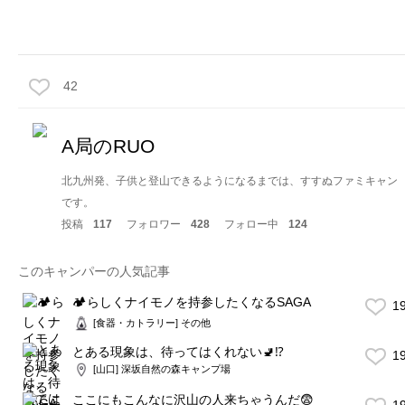
42
A局のRUO
北九州発、子供と登山できるようになるまでは、すすぬファミキャン
です。
投稿
117
フォロワー
428
フォロー中
124
このキャンパーの人気記事
🏕らしくナイモノを持参したくなるSAGA
1
[食器・カトラリー] その他
とある現象は、待ってはくれない🚽⁉️
1
[山口] 深坂自然の森キャンプ場
ここにもこんなに沢山の人来ちゃうんだ😨
1