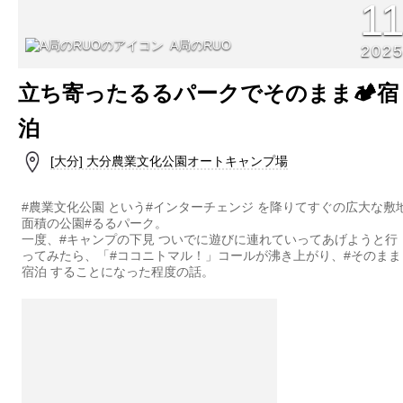
1
A局のRUO
202
立ち寄ったるるパークでそのまま🏕️宿
泊
[大分] 大分農業文化公園オートキャンプ場
#農業文化公園 という#インターチェンジ を降りてすぐの広大な敷
面積の公園#るるパーク。
一度、#キャンプの下見 ついでに遊びに連れていってあげようと行
ってみたら、「#ココニトマル！」コールが沸き上がり、#そのまま
宿泊 することになった程度の話。