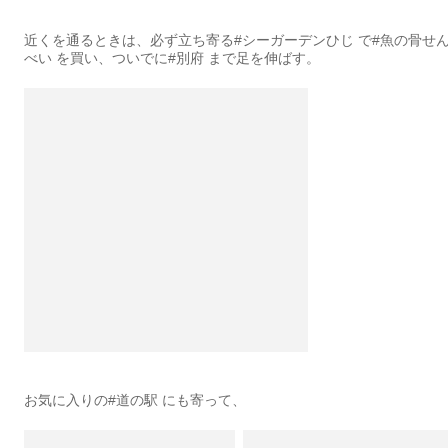
近くを通るときは、必ず立ち寄る#シーガーデンひじ で#魚の骨せ
べい を買い、ついでに#別府 まで足を伸ばす。
お気に入りの#道の駅 にも寄って、