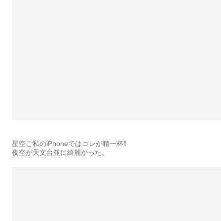
星空ご私のiPhoneではコレが精一杯‼︎
夜空が天文台並に綺麗かった。