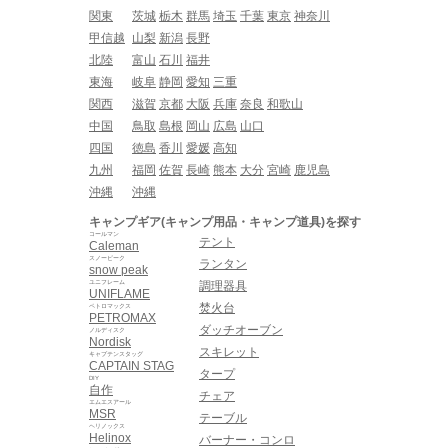
関東
茨城
栃木
群馬
埼玉
千葉
東京
神奈川
甲信越
山梨
新潟
長野
北陸
富山
石川
福井
東海
岐阜
静岡
愛知
三重
関西
滋賀
京都
大阪
兵庫
奈良
和歌山
中国
鳥取
島根
岡山
広島
山口
四国
徳島
香川
愛媛
高知
九州
福岡
佐賀
長崎
熊本
大分
宮崎
鹿児島
沖縄
沖縄
キャンプギア(キャンプ用品・キャンプ道具)を探す
コールマン
テント
Caleman
スノーピーク
ランタン
snow peak
ユニフレーム
調理器具
UNIFLAME
焚火台
ペトロマックス
PETROMAX
ダッチオーブン
ノルディスク
Nordisk
スキレット
キャプテンスタッグ
CAPTAIN STAG
タープ
DIY
自作
チェア
エムエスアール
MSR
テーブル
ヘリノックス
Helinox
バーナー・コンロ