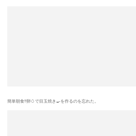
簡単朝食‼︎卵🥚で目玉焼き🍳を作るのを忘れた。