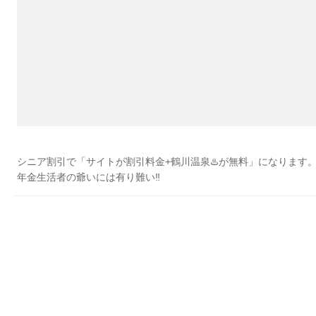
シニア割引で「サイトが割引料金+鶴川温泉♨️が無料」になります
年金生活者の爺いには有り難い‼︎