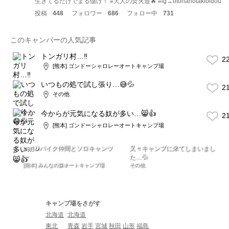
生きてるだけでまる儲け！ #大人の焚火道🔥 #ig→otonanotakibidou
投稿
448
フォロワー
686
フォロー中
731
このキャンパーの人気記事
トンガリ村…‼︎
2
[熊本] ゴンドーシャロレーオートキャンプ場
いつもの処で試し張り…😅💦
2
その他
今からが元気になる奴が多い…😸👍
2
[熊本] ゴンドーシャロレーオートキャンプ場
part❶バイク仲間とソロキャンツ
又々キャンプに来てしまいまし
ー
た…💦
[熊本] みんなの森オートキャンプ場
その他
キャンプ場をさがす
北海道
北海道
東北
青森
岩手
宮城
秋田
山形
福島