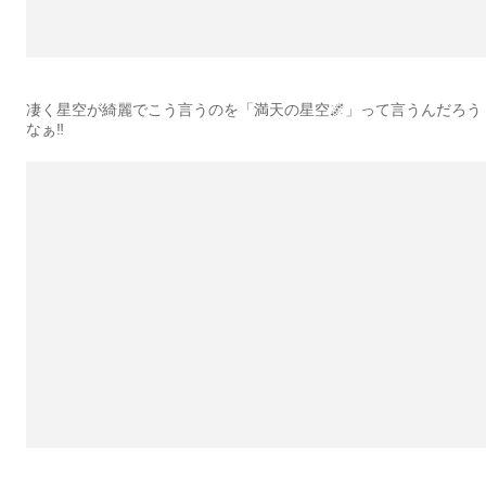
凄く星空が綺麗でこう言うのを「満天の星空🌌」って言うんだろう
なぁ‼︎