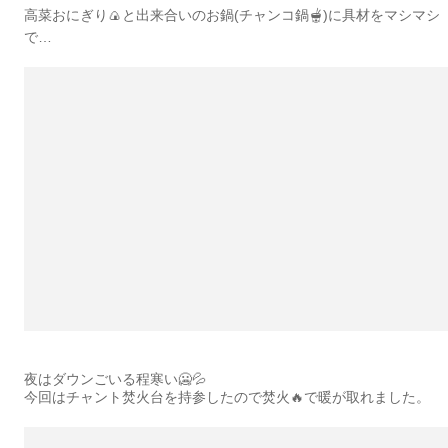
高菜おにぎり🍙と出来合いのお鍋(チャンコ鍋🫕)に具材をマシマシ
で…
夜はダウンごいる程寒い🥶💦
今回はチャント焚火台を持参したので焚火🔥で暖が取れました。