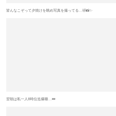
皆んなこぞって夕焼けを眺め写真を撮ってる…🤣📸✨
翌朝は私一人8時位迄爆睡…💤