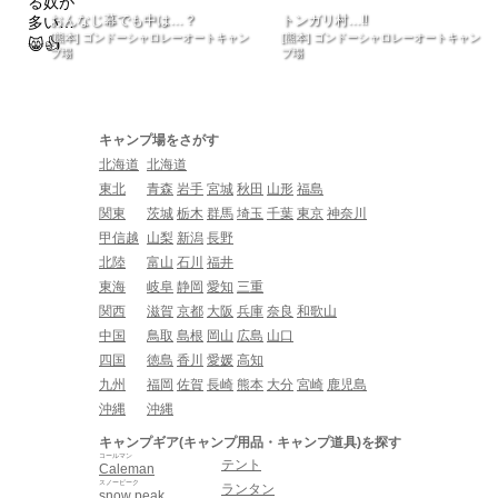
おんなじ幕でも中は…？
トンガリ村…‼︎
[熊本] ゴンドーシャロレーオートキャン
[熊本] ゴンドーシャロレーオートキャン
プ場
プ場
キャンプ場をさがす
北海道
北海道
東北
青森
岩手
宮城
秋田
山形
福島
関東
茨城
栃木
群馬
埼玉
千葉
東京
神奈川
甲信越
山梨
新潟
長野
北陸
富山
石川
福井
東海
岐阜
静岡
愛知
三重
関西
滋賀
京都
大阪
兵庫
奈良
和歌山
中国
鳥取
島根
岡山
広島
山口
四国
徳島
香川
愛媛
高知
九州
福岡
佐賀
長崎
熊本
大分
宮崎
鹿児島
沖縄
沖縄
キャンプギア(キャンプ用品・キャンプ道具)を探す
コールマン
テント
Caleman
スノーピーク
ランタン
snow peak