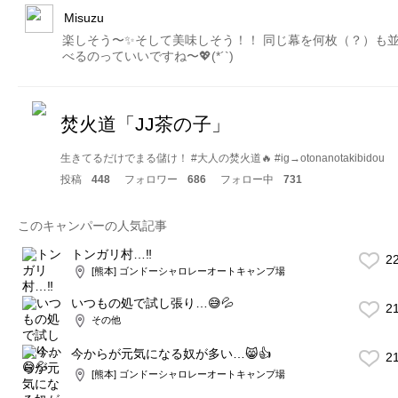
Misuzu
楽しそう〜✨そして美味しそう！！ 同じ幕を何枚（？）も
べるのっていいですね〜💖(*´`)
焚火道「JJ茶の子」
生きてるだけでまる儲け！ #大人の焚火道🔥 #ig→otonanotakibidou
投稿
448
フォロワー
686
フォロー中
731
このキャンパーの人気記事
トンガリ村…‼︎
2
[熊本] ゴンドーシャロレーオートキャンプ場
いつもの処で試し張り…😅💦
2
その他
今からが元気になる奴が多い…😸👍
2
[熊本] ゴンドーシャロレーオートキャンプ場