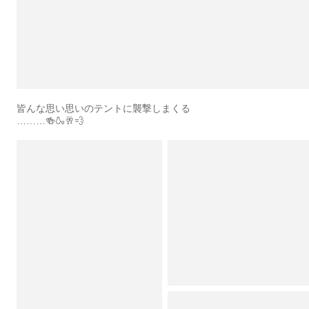
皆んな思い思いのテントに襲撃しまくる
………🍻🍶🥂💨