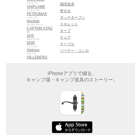
ユニフレーム
調理器具
UNIFLAME
焚火台
ペトロマックス
PETROMAX
ダッチオーブン
ノルディスク
Nordisk
スキレット
キャプテンスタッグ
CAPTAIN STAG
タープ
DIY
自作
チェア
エムエスアール
MSR
テーブル
ヘリノックス
Helinox
バーナー・コンロ
ヒルバーグ
HILLEBERG
iPhoneアプリで綴る、
キャンプ場・キャンプ道具のストーリー。