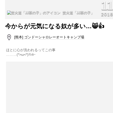
1
焚火道「JJ茶の子」
201
今からが元気になる奴が多い…😸👍
[熊本] ゴンドーシャロレーオートキャンプ場
ほとに心が洗われるってこの事
………(*>ω<*)ﾃﾚﾙｰ