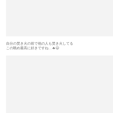
自分の焚き火の前で他の人も焚き火してる
この眺め最高に好きですね…🔥😄