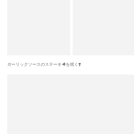
ガーリックソースのステーキ🥩を焼く❣️