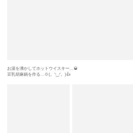
お湯を沸かしてホットウイスキー…🥃
豆乳胡麻鍋を作る…🍲(。◝‿◜。)👍