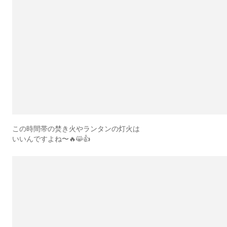
この時間帯の焚き火やランタンの灯火は
いいんですよね〜🔥😸👍