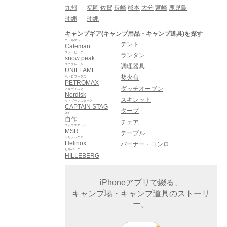
九州
福岡
佐賀
長崎
熊本
大分
宮崎
鹿児島
沖縄
沖縄
キャンプギア(キャンプ用品・キャンプ道具)を探す
コールマン
テント
Caleman
スノーピーク
ランタン
snow peak
ユニフレーム
調理器具
UNIFLAME
焚火台
ペトロマックス
PETROMAX
ダッチオーブン
ノルディスク
Nordisk
スキレット
キャプテンスタッグ
CAPTAIN STAG
タープ
DIY
自作
チェア
エムエスアール
MSR
テーブル
ヘリノックス
Helinox
バーナー・コンロ
ヒルバーグ
HILLEBERG
iPhoneアプリで綴る、
キャンプ場・キャンプ道具のストーリ
ー。