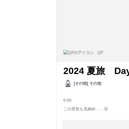
QP
2024 夏旅 Day
[その他] その他
6:00
この景色も見納め……🥲