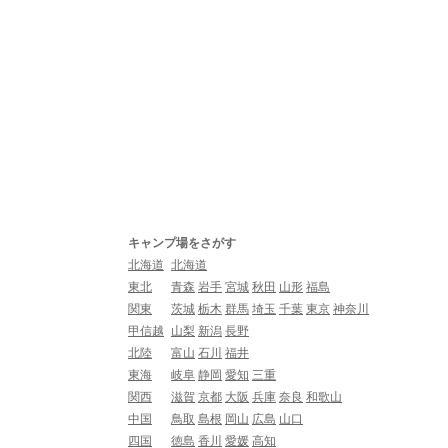
キャンプ場をさがす
北海道
北海道
東北
青森
岩手
宮城
秋田
山形
福島
関東
茨城
栃木
群馬
埼玉
千葉
東京
神奈川
甲信越
山梨
新潟
長野
北陸
富山
石川
福井
東海
岐阜
静岡
愛知
三重
関西
滋賀
京都
大阪
兵庫
奈良
和歌山
中国
鳥取
島根
岡山
広島
山口
四国
徳島
香川
愛媛
高知