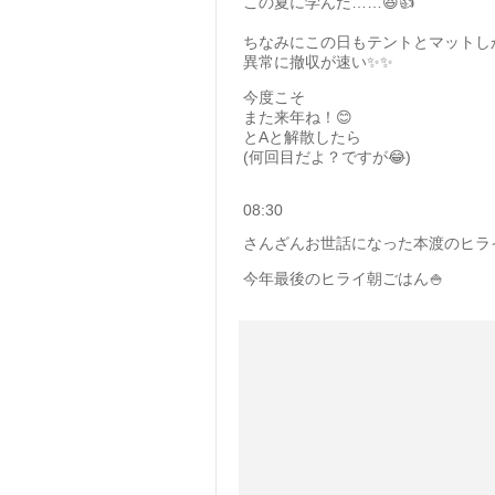
この夏に学んだ……😆👍
ちなみにこの日もテントとマットし
異常に撤収が速い✨✨
今度こそ
また来年ね！😊
とAと解散したら
(何回目だよ？ですが😂)
08:30
さんざんお世話になった本渡のヒラ
今年最後のヒライ朝ごはん🍚