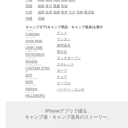
四国
徳島
香川
愛媛
高知
九州
福岡
佐賀
長崎
熊本
大分
宮崎
鹿児島
沖縄
沖縄
キャンプギア(キャンプ用品・キャンプ道具)を探す
コールマン
テント
Caleman
スノーピーク
ランタン
snow peak
ユニフレーム
調理器具
UNIFLAME
焚火台
ペトロマックス
PETROMAX
ダッチオーブン
ノルディスク
Nordisk
スキレット
キャプテンスタッグ
CAPTAIN STAG
タープ
DIY
自作
チェア
エムエスアール
MSR
テーブル
ヘリノックス
Helinox
バーナー・コンロ
ヒルバーグ
HILLEBERG
iPhoneアプリで綴る、
キャンプ場・キャンプ道具のストーリー。