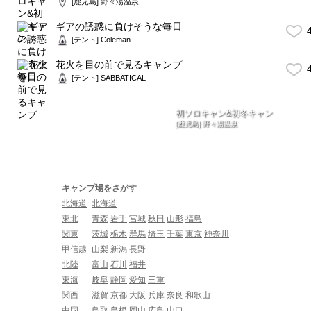
[鹿児島] 野々湯温泉
ギアの誘惑に負けそうな毎日
4
[テント] Coleman
花火を目の前で見るキャンプ
4
[テント] SABBATICAL
初ソロキャン&初冬キャン
[鹿児島] 野々湯温泉
キャンプ場をさがす
北海道
北海道
東北
青森
岩手
宮城
秋田
山形
福島
関東
茨城
栃木
群馬
埼玉
千葉
東京
神奈川
甲信越
山梨
新潟
長野
北陸
富山
石川
福井
東海
岐阜
静岡
愛知
三重
関西
滋賀
京都
大阪
兵庫
奈良
和歌山
中国
鳥取
島根
岡山
広島
山口