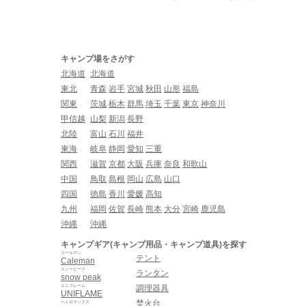
キャンプ場をさがす
北海道
北海道
東北
青森
岩手
宮城
秋田
山形
福島
関東
茨城
栃木
群馬
埼玉
千葉
東京
神奈川
甲信越
山梨
新潟
長野
北陸
富山
石川
福井
東海
岐阜
静岡
愛知
三重
関西
滋賀
京都
大阪
兵庫
奈良
和歌山
中国
鳥取
島根
岡山
広島
山口
四国
徳島
香川
愛媛
高知
九州
福岡
佐賀
長崎
熊本
大分
宮崎
鹿児島
沖縄
沖縄
キャンプギア(キャンプ用品・キャンプ道具)を探す
コールマン
テント
Caleman
スノーピーク
ランタン
snow peak
ユニフレーム
調理器具
UNIFLAME
焚火台
ペトロマックス