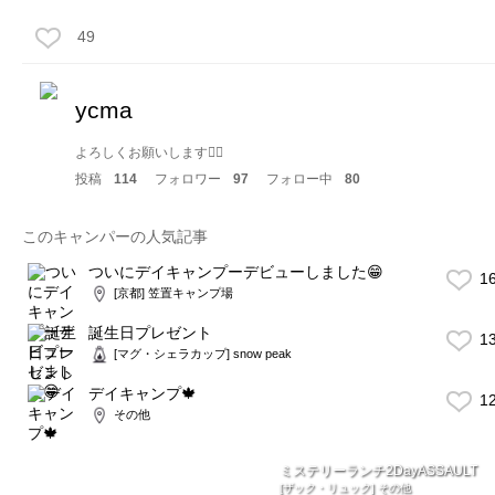
49
ycma
よろしくお願いします🙇‍♂️
投稿
114
フォロワー
97
フォロー中
80
このキャンパーの人気記事
ついにデイキャンプーデビューしました😁
1
[京都] 笠置キャンプ場
誕生日プレゼント
1
[マグ・シェラカップ] snow peak
デイキャンプ🍁
1
その他
ミステリーランチ2DayASSAULT
[ザック・リュック] その他