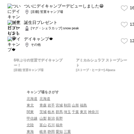
ついにデイキャンプーデビューしました😁
1
[京都] 笠置キャンプ場
誕生日プレゼント
1
[マグ・シェラカップ] snow peak
デイキャンプ🍁
1
その他
6年ぶりの笠置でデイキャンプ
アミカルシュラフ ストーブシー
ー！
ト
[京都] 笠置キャンプ場
[ストーブ・ヒーター] Alpaca
キャンプ場をさがす
北海道
北海道
東北
青森
岩手
宮城
秋田
山形
福島
関東
茨城
栃木
群馬
埼玉
千葉
東京
神奈川
甲信越
山梨
新潟
長野
北陸
富山
石川
福井
東海
岐阜
静岡
愛知
三重