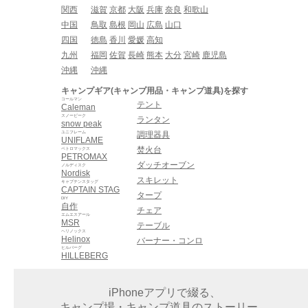
関西
滋賀
京都
大阪
兵庫
奈良
和歌山
中国
鳥取
島根
岡山
広島
山口
四国
徳島
香川
愛媛
高知
九州
福岡
佐賀
長崎
熊本
大分
宮崎
鹿児島
沖縄
沖縄
キャンプギア(キャンプ用品・キャンプ道具)を探す
コールマン
テント
Caleman
スノーピーク
ランタン
snow peak
ユニフレーム
調理器具
UNIFLAME
焚火台
ペトロマックス
PETROMAX
ダッチオーブン
ノルディスク
Nordisk
スキレット
キャプテンスタッグ
CAPTAIN STAG
タープ
DIY
自作
チェア
エムエスアール
MSR
テーブル
ヘリノックス
Helinox
バーナー・コンロ
ヒルバーグ
HILLEBERG
iPhoneアプリで綴る、
キャンプ場・キャンプ道具のストーリー。