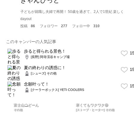
きゃんぴっと
子どもが就職し夫婦で再開！ 50歳を過ぎて、2人で1世紀 楽しく
dayout
投稿
86
フォロワー
277
フォロー中
310
このキャンパーの人気記事
歩ると得られる景色！
1
[長野] 阿寺渓谷キャンプ場
夏の終わりの誘惑に！
1
[シューズ] その他
念願叶って！
1
[クーラーボックス] YETI COOLERS
富士山🗻どーん
寒くてもワクワク😆
その他
[ストーブ・ヒーター] その他