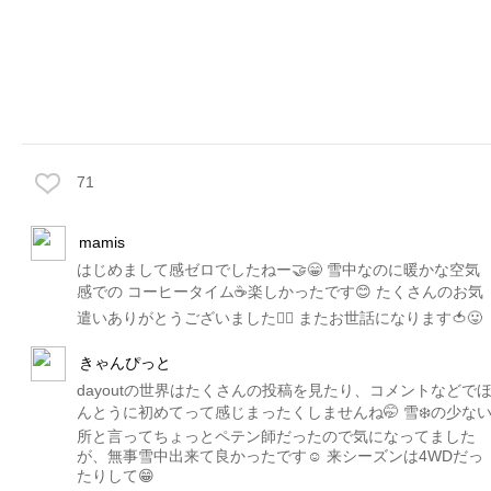
71
mamis
はじめまして感ゼロでしたねー🤝😁 雪中なのに暖かな空気
感での コーヒータイム☕️楽しかったです😊 たくさんのお気
遣いありがとうございました🙇‍♀️ またお世話になります🍅😛
きゃんぴっと
dayoutの世界はたくさんの投稿を見たり、コメントなどで
んとうに初めてって感じまったくしませんね🤭 雪❄️の少な
所と言ってちょっとペテン師だったので気になってました
が、無事雪中出来て良かったです☺️ 来シーズンは4WDだっ
たりして😁