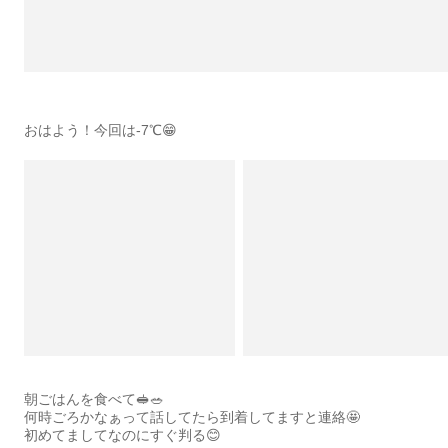
おはよう！今回は-7℃😁
朝ごはんを食べて🥪🥗
何時ごろかなぁって話してたら到着してますと連絡🤩
初めてましてなのにすぐ判る😊