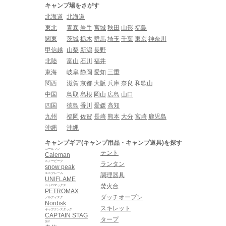
キャンプ場をさがす
北海道
北海道
東北
青森
岩手
宮城
秋田
山形
福島
関東
茨城
栃木
群馬
埼玉
千葉
東京
神奈川
甲信越
山梨
新潟
長野
北陸
富山
石川
福井
東海
岐阜
静岡
愛知
三重
関西
滋賀
京都
大阪
兵庫
奈良
和歌山
中国
鳥取
島根
岡山
広島
山口
四国
徳島
香川
愛媛
高知
九州
福岡
佐賀
長崎
熊本
大分
宮崎
鹿児島
沖縄
沖縄
キャンプギア(キャンプ用品・キャンプ道具)を探す
コールマン
テント
Caleman
スノーピーク
ランタン
snow peak
ユニフレーム
調理器具
UNIFLAME
焚火台
ペトロマックス
PETROMAX
ダッチオーブン
ノルディスク
Nordisk
スキレット
キャプテンスタッグ
CAPTAIN STAG
タープ
DIY