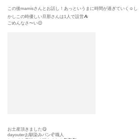
この後mamisさんとお話し！あっというまに時間が過ぎていく☺️し
かしこの時優しい旦那さんは1人で設営⛺️
ごめんなさ〜い😌
お土産頂きました😋
dayouterお馴染みパン🥐職人