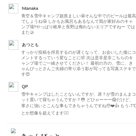
hitanaka
青空＆雪中キャンプ超羨ましい🤩そんな中でのビールは最高
でしょうね🤤 しかもお風呂もあるなんて我が家好みのキャ
ンプ場‼️やっぱり岐阜と長野は侮れないエリアですねー では
また🤝
あつとも
すっかり投稿を拝見するのが遅くなって、お会いした後にコ
メントするっていう変なことに🤣 次は是非是非こちらのキ
ャンプ場でご一緒させてください！ 最初の方の、雪に、き
ゃんぴっとさんご夫婦の寄り添う影が写ってる写真ステキで
す😍
QP
雪中キャンプはしたことないんですが、床？が雪のまんまコ
ット置いて寝ちゃうんですか？😳 どひゃーーー😱だけど、
寒さに強いとこんな事もできちゃうんですね🥹❤️👍 もう-7
とか想像を超えてます😵‍💫