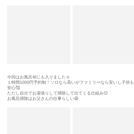
今回はお風呂🛀にも入りました☺️
１時間1000円予約制！ソロなら高いがファミリーなら安いし子供も
安心🥰
ただし自分でお湯張りして掃除して出てくる仕組み😑
お風呂掃除はお父さんの仕事らしい😩