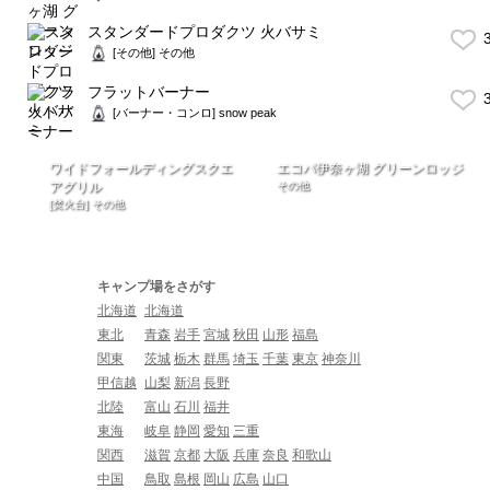
スタンダードプロダクツ 火バサミ
3
[その他] その他
フラットバーナー
3
[バーナー・コンロ] snow peak
ワイドフォールディングスクエ
エコパ伊奈ヶ湖 グリーンロッジ
アグリル
その他
[焚火台] その他
キャンプ場をさがす
北海道
北海道
東北
青森
岩手
宮城
秋田
山形
福島
関東
茨城
栃木
群馬
埼玉
千葉
東京
神奈川
甲信越
山梨
新潟
長野
北陸
富山
石川
福井
東海
岐阜
静岡
愛知
三重
関西
滋賀
京都
大阪
兵庫
奈良
和歌山
中国
鳥取
島根
岡山
広島
山口