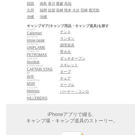
四国
徳島
香川
愛媛
高知
九州
福岡
佐賀
長崎
熊本
大分
宮崎
鹿児島
沖縄
沖縄
キャンプギア(キャンプ用品・キャンプ道具)を探す
コールマン
テント
Caleman
スノーピーク
ランタン
snow peak
ユニフレーム
調理器具
UNIFLAME
焚火台
ペトロマックス
PETROMAX
ダッチオーブン
ノルディスク
Nordisk
スキレット
キャプテンスタッグ
CAPTAIN STAG
タープ
DIY
自作
チェア
エムエスアール
MSR
テーブル
ヘリノックス
Helinox
バーナー・コンロ
ヒルバーグ
HILLEBERG
iPhoneアプリで綴る、
キャンプ場・キャンプ道具のストーリー。