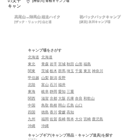
[神奈川] 青根キャンプ場
高尾山→陣馬山 縦走ハイク
初バックパックキャンプ
[ザック・リュック] 山と道
[東京] 氷川キャンプ場
キャンプ場をさがす
北海道
北海道
東北
青森
岩手
宮城
秋田
山形
福島
関東
茨城
栃木
群馬
埼玉
千葉
東京
神奈川
甲信越
山梨
新潟
長野
北陸
富山
石川
福井
東海
岐阜
静岡
愛知
三重
関西
滋賀
京都
大阪
兵庫
奈良
和歌山
中国
鳥取
島根
岡山
広島
山口
四国
徳島
香川
愛媛
高知
九州
福岡
佐賀
長崎
熊本
大分
宮崎
鹿児島
沖縄
沖縄
キャンプギア(キャンプ用品・キャンプ道具)を探す
コールマン