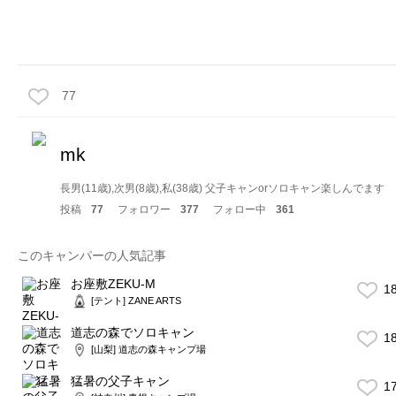
77
mk
長男(11歳),次男(8歳),私(38歳) 父子キャンorソロキャン楽しんでます
投稿
77
フォロワー
377
フォロー中
361
このキャンパーの人気記事
お座敷ZEKU-M
1
[テント] ZANE ARTS
道志の森でソロキャン
1
[山梨] 道志の森キャンプ場
猛暑の父子キャン
1