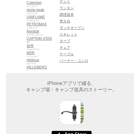
テント
Caleman
スノーピーク
ランタン
snow peak
ユニフレーム
調理器具
UNIFLAME
焚火台
ペトロマックス
PETROMAX
ダッチオーブン
ノルディスク
Nordisk
スキレット
キャプテンスタッグ
CAPTAIN STAG
タープ
DIY
自作
チェア
エムエスアール
MSR
テーブル
ヘリノックス
Helinox
バーナー・コンロ
ヒルバーグ
HILLEBERG
iPhoneアプリで綴る、
キャンプ場・キャンプ道具のストーリー。