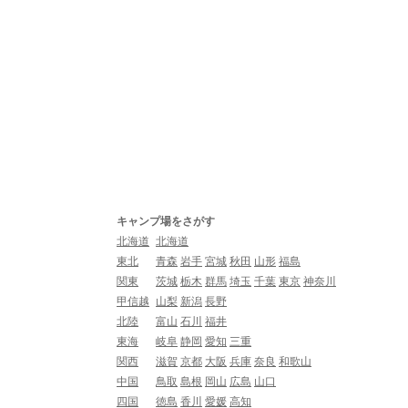
キャンプ場をさがす
北海道
北海道
東北
青森
岩手
宮城
秋田
山形
福島
関東
茨城
栃木
群馬
埼玉
千葉
東京
神奈川
甲信越
山梨
新潟
長野
北陸
富山
石川
福井
東海
岐阜
静岡
愛知
三重
関西
滋賀
京都
大阪
兵庫
奈良
和歌山
中国
鳥取
島根
岡山
広島
山口
四国
徳島
香川
愛媛
高知