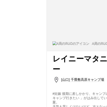
A局のRU
レイニーマタ
ー
[山口] 千畳敷高原キャンプ場
#妊娠 後期に差しかかり、キャンプ
キャンプ行きたい 」がはみ出して
案。
天気も芳しくはないけど、次となっ