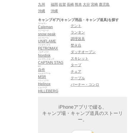
九州
福岡
佐賀
長崎
熊本
大分
宮崎
鹿児島
沖縄
沖縄
キャンプギア(キャンプ用品・キャンプ道具)を探す
コールマン
テント
Caleman
スノーピーク
ランタン
snow peak
ユニフレーム
調理器具
UNIFLAME
焚火台
ペトロマックス
PETROMAX
ダッチオーブン
ノルディスク
Nordisk
スキレット
キャプテンスタッグ
CAPTAIN STAG
タープ
DIY
自作
チェア
エムエスアール
MSR
テーブル
ヘリノックス
Helinox
バーナー・コンロ
ヒルバーグ
HILLEBERG
iPhoneアプリで綴る、
キャンプ場・キャンプ道具のストーリ
ー。