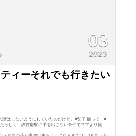
03
2023
O
ニティーそれでも行きたい
の話はしないようにしていたのだけど、#父子 揃って「#
いたらしく、設営撤収に手を出さない条件でママより提
たらお腹の子が参加出来るようになるまでは、1年以上か