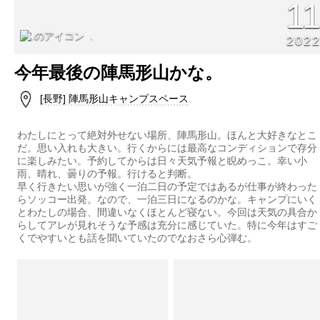
1
.
202
今年最後の陣馬形山かな。
[長野] 陣馬形山キャンプスペース
わたしにとって絶対外せない場所、陣馬形山。ほんと大好きなとこ
だ。思い入れも大きい。行くからには最高なコンディションで存分
に楽しみたい。予約してからは日々天気予報と睨めっこ。幸い小
雨、晴れ、曇りの予報。行けると判断。
早く行きたい思いが強く一泊二日の予定ではあるが仕事が終わった
らソッコー出発。なので、一泊三日になるのかな。キャンプにいく
とわたしの場合、間違いなくほとんど寝ない。今回は天気の具合か
らしてアレが見れそうな予感は充分に感じていた。特に今年はすご
くでやすいとも話を聞いていたのでなおさら心弾む。