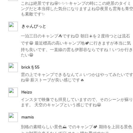
これは絶景ですね🤩✨✨✨キャンプの時にこの絶景のタイミ
ングだと本当得した気分になりますよね😌夜景も雲海も青
も素敵です✨
きゃんぴっと
一泊三日のキャンプ⛺️ですね😊 朝日☀️を２度待つとは流石
です😁 最近標高の高いキャンプ地🏕に行きますが本当に気
持ち良いです、一直線の雲も伊那谷ならですね！いつか行き
たい😁
brick fj 55
雲の上でキャンプできるなんて♫ いつかはやってみたいで
ね🤩 薪ストーブが良い感じです🔥
Heizo
インスタで映像でも拝見していますので、そのシーンが蘇り
ます。 天空のキャンプという感じですね😀
mamis
別格の素晴らしい景色⛰ でのキャンプ🏕 期待を上回る景色