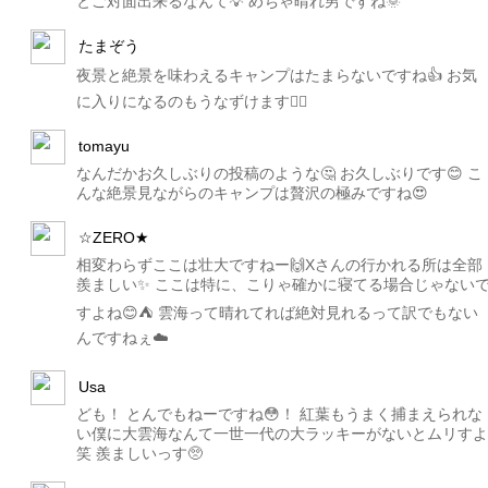
とご対面出来るなんて💡 めちゃ晴れ男ですね🌞
たまぞう
夜景と絶景を味わえるキャンプはたまらないですね👍 お気
に入りになるのもうなずけます🙆‍♂️
tomayu
なんだかお久しぶりの投稿のような🤔 お久しぶりです😊 こ
んな絶景見ながらのキャンプは贅沢の極みですね😍
☆ZERO★
相変わらずここは壮大ですねー🙌Xさんの行かれる所は全部
羨ましい✨ ここは特に、こりゃ確かに寝てる場合じゃない
すよね😊⛺️ 雲海って晴れてれば絶対見れるって訳でもない
んですねぇ☁️
Usa
ども！ とんでもねーですね😳！ 紅葉もうまく捕まえられな
い僕に大雲海なんて一世一代の大ラッキーがないとムリすよ
笑 羨ましいっす🥺