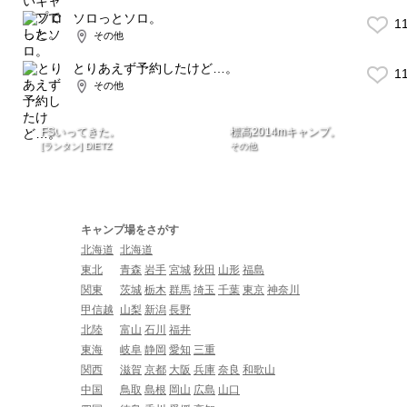
ソロっとソロ。
1
その他
とりあえず予約したけど…。
1
その他
FSいってきた。
標高2014mキャンプ。
[ランタン] DIETZ
その他
キャンプ場をさがす
北海道
北海道
東北
青森
岩手
宮城
秋田
山形
福島
関東
茨城
栃木
群馬
埼玉
千葉
東京
神奈川
甲信越
山梨
新潟
長野
北陸
富山
石川
福井
東海
岐阜
静岡
愛知
三重
関西
滋賀
京都
大阪
兵庫
奈良
和歌山
中国
鳥取
島根
岡山
広島
山口