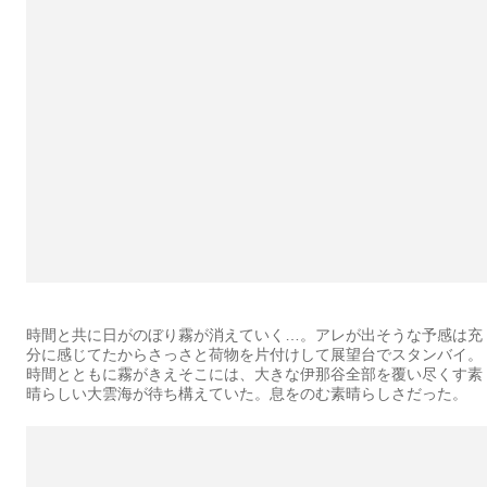
時間と共に日がのぼり霧が消えていく…。アレが出そうな予感は充
分に感じてたからさっさと荷物を片付けして展望台でスタンバイ。
時間とともに霧がきえそこには、大きな伊那谷全部を覆い尽くす素
晴らしい大雲海が待ち構えていた。息をのむ素晴らしさだった。