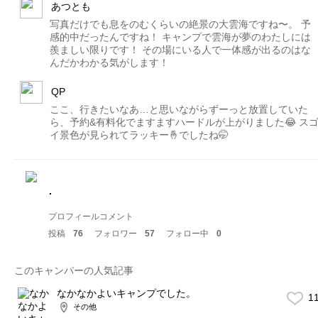
あつとも
写真だけでも息をのむくらいの絶景の大雲海ですね〜。 予
感的中だったんですね！ キャンプで雲海が夢のわたしには
羨ましい限りです！ その場にいる人で一体感が出るのはな
んだかわかる気がします！
QP
ここ、行きたいなあ…と思いながらずーっと放置していた
ら、予約&有料化でますますハードルが上がりました😂 ス
イ景色が見られてラッキー🤞でしたね🤭
.
プロフィールコメント
投稿
76
フォロワー
57
フォロー中
0
このキャンパーの人気記事
なかなかよいキャンプでした。
1
その他