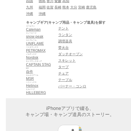
四国
徳島
香川
愛媛
高知
九州
福岡
佐賀
長崎
熊本
大分
宮崎
鹿児島
沖縄
沖縄
キャンプギア(キャンプ用品・キャンプ道具)を探す
コールマン
テント
Caleman
スノーピーク
ランタン
snow peak
ユニフレーム
調理器具
UNIFLAME
焚火台
ペトロマックス
PETROMAX
ダッチオーブン
ノルディスク
Nordisk
スキレット
キャプテンスタッグ
CAPTAIN STAG
タープ
DIY
自作
チェア
エムエスアール
MSR
テーブル
ヘリノックス
Helinox
バーナー・コンロ
ヒルバーグ
HILLEBERG
iPhoneアプリで綴る、
キャンプ場・キャンプ道具のストーリー。