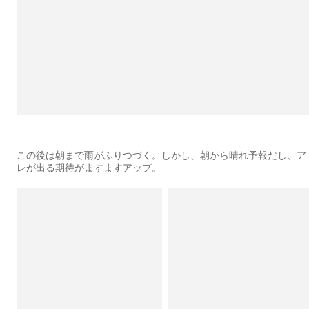
この後は朝まで雨がふりつづく。しかし、朝から晴れ予報だし、ア
レが出る期待がますますアップ。