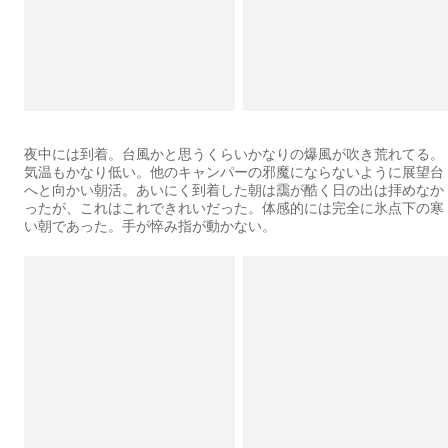
夜中には到着。台風かと思うくらいかなりの爆風が吹き荒れてる。
気温もかなり低い。他のキャンパーの邪魔にならないように展望台
へと向かい朝活。あいにく到着した朝は靄が酷く日の出は拝めなか
ったが、これはこれできれいだった。体感的には完全に氷点下の寒
い朝であった。手が悴み指が動かない。