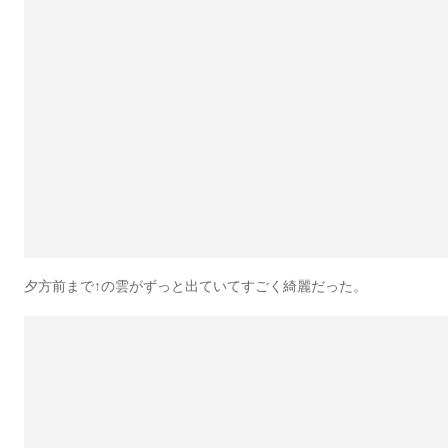
夕方前まで↑の雲がずっと出ていてすごく綺麗だった。