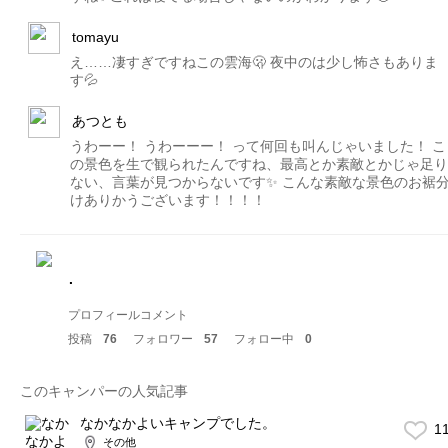
tomayu
え……凄すぎですねこの雲海🫢 夜中のは少し怖さもありま
す💦
あつとも
うわーー！ うわーーー！ って何回も叫んじゃいました！ こ
の景色を生で観られたんですね、最高とか素敵とかじゃ足り
ない、言葉が見つからないです✨ こんな素敵な景色のお裾
けありかうございます！！！！
.
プロフィールコメント
投稿
76
フォロワー
57
フォロー中
0
このキャンパーの人気記事
なかなかよいキャンプでした。
1
その他