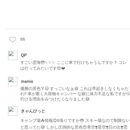
88
QP
すごい雲海😳✨✨✨ ここに車で行けちゃうんですか？ コレ
は行ってみたいです😍❤️
mamis
優勝の景色🏅😃 すっごいなぁ😃 これは早起きしなくちゃだ
わ‼️ 車が重く大荷物キャンパー な癖に体力不足な私ですが
行ける理由をみつけたくなりました😅
きゃんぴっと
キャンプ場⛺️情報😊6張りですか😳 スキー場なので制限ない
と思ってた😅 しかし圧倒的な景色😍青空❣️星空❣️日の出❣️雲