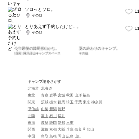
ソロっとソロ。
1
その他
とりあえず予約したけど…。
1
その他
今年最後の陣馬形山かな。
夏の終わりのキャンプ。
[長野] 陣馬形山キャンプスペース
その他
キャンプ場をさがす
北海道
北海道
東北
青森
岩手
宮城
秋田
山形
福島
関東
茨城
栃木
群馬
埼玉
千葉
東京
神奈川
甲信越
山梨
新潟
長野
北陸
富山
石川
福井
東海
岐阜
静岡
愛知
三重
関西
滋賀
京都
大阪
兵庫
奈良
和歌山
中国
鳥取
島根
岡山
広島
山口