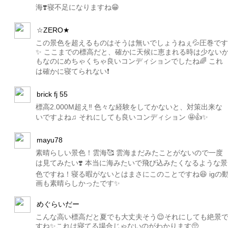
海❣️寝不足になりますね😁
☆ZERO★
この景色を超えるものはそうは無いでしょうねぇ💦圧巻です
✨ ここまでの標高だと、確かに天候に恵まれる時は少ない
もなのにめちゃくちゃ良いコンディションでしたね🌈 これ
は確かに寝てられない❗️
brick fj 55
標高2.000M超え‼️ 色々な経験をしてかないと、対策出来な
いですよね♫ それにしても良いコンディション 🤩👍✨
mayu78
素晴らしい景色！雲海🥰 雲海まだみたことがないので一度
は見てみたい❣️ 本当に海みたいで飛び込みたくなるような景
色ですね！寝る暇がないとはまさにこのことですね😆 igの
画も素晴らしかったです✨
めぐらいだー
こんな高い標高だと夏でも大丈夫そう😌それにしても絶景
すね✨これは寝てる場合じゃないのがわかります🥺