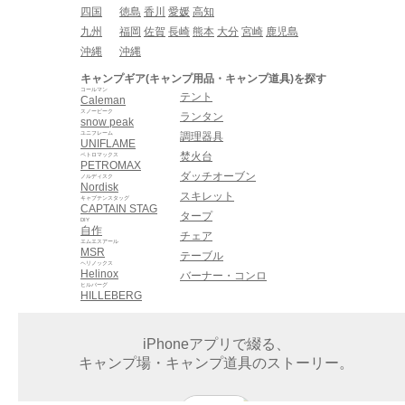
四国
徳島
香川
愛媛
高知
九州
福岡
佐賀
長崎
熊本
大分
宮崎
鹿児島
沖縄
沖縄
キャンプギア(キャンプ用品・キャンプ道具)を探す
コールマン
テント
Caleman
スノーピーク
ランタン
snow peak
ユニフレーム
調理器具
UNIFLAME
焚火台
ペトロマックス
PETROMAX
ダッチオーブン
ノルディスク
Nordisk
スキレット
キャプテンスタッグ
CAPTAIN STAG
タープ
DIY
自作
チェア
エムエスアール
MSR
テーブル
ヘリノックス
Helinox
バーナー・コンロ
ヒルバーグ
HILLEBERG
iPhoneアプリで綴る、
キャンプ場・キャンプ道具のストーリー。