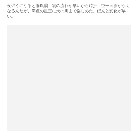
夜遅くになると雨風靄、雲の流れが早いから時折、空一面雲がなく
なるんだが、満点の星空に天の川まで楽しめた。ほんと変化が早
い。