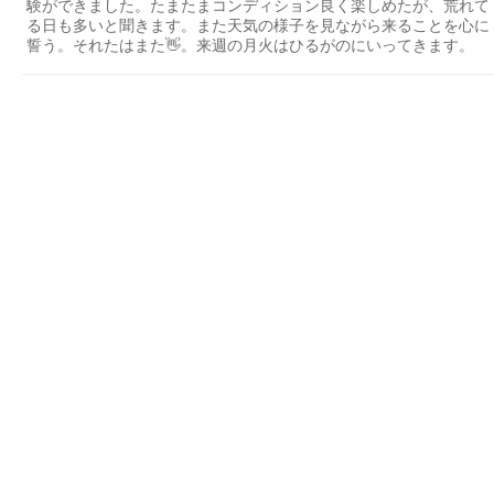
験ができました。たまたまコンディション良く楽しめたが、荒れて
る日も多いと聞きます。また天気の様子を見ながら来ることを心に
誓う。それたはまた👋。来週の月火はひるがのにいってきます。