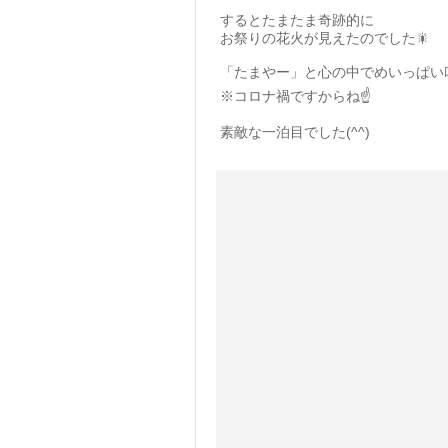
するとたまたま奇跡的に
お祭りの花火が見えたのでした🎇
「たまやー」と心の中でめいっぱい叫
※コロナ禍ですからね☝️
素敵な一泊目でした(^^)