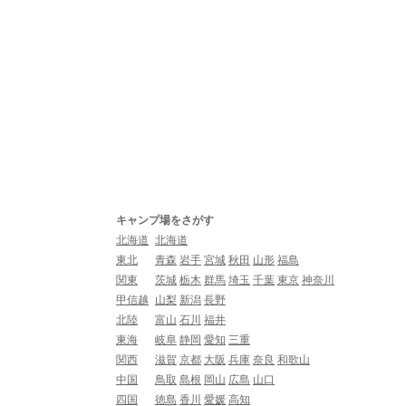
キャンプ場をさがす
北海道
北海道
東北
青森
岩手
宮城
秋田
山形
福島
関東
茨城
栃木
群馬
埼玉
千葉
東京
神奈川
甲信越
山梨
新潟
長野
北陸
富山
石川
福井
東海
岐阜
静岡
愛知
三重
関西
滋賀
京都
大阪
兵庫
奈良
和歌山
中国
鳥取
島根
岡山
広島
山口
四国
徳島
香川
愛媛
高知