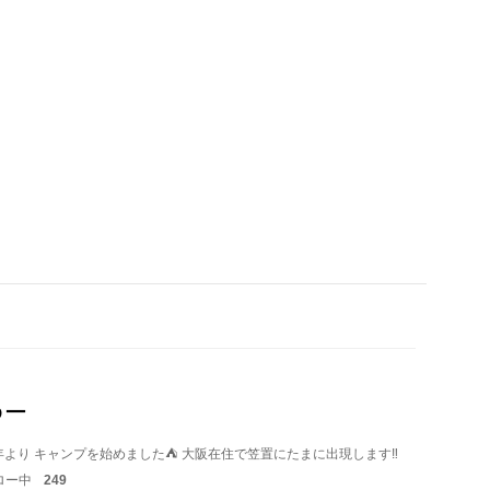
ゆー
より キャンプを始めました⛺️ 大阪在住で笠置にたまに出現します‼️
ロー中
249