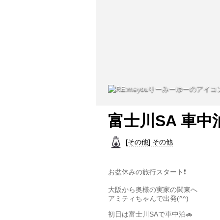
富士川SA 車中
[その他] その他
お盆休みの旅行スタート❗️
大阪から奥様の実家の関東へ
アミティちゃんで出発(^^)
初日は富士川SAで車中泊🚗