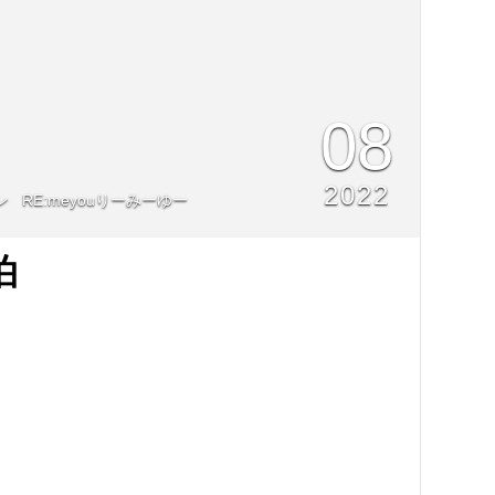
08
2022
RE:meyouりーみーゆー
泊