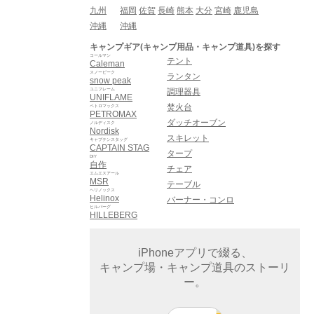
九州
福岡
佐賀
長崎
熊本
大分
宮崎
鹿児島
沖縄
沖縄
キャンプギア(キャンプ用品・キャンプ道具)を探す
コールマン
テント
Caleman
スノーピーク
ランタン
snow peak
ユニフレーム
調理器具
UNIFLAME
焚火台
ペトロマックス
PETROMAX
ダッチオーブン
ノルディスク
Nordisk
スキレット
キャプテンスタッグ
CAPTAIN STAG
タープ
DIY
自作
チェア
エムエスアール
MSR
テーブル
ヘリノックス
Helinox
バーナー・コンロ
ヒルバーグ
HILLEBERG
iPhoneアプリで綴る、
キャンプ場・キャンプ道具のストーリ
ー。