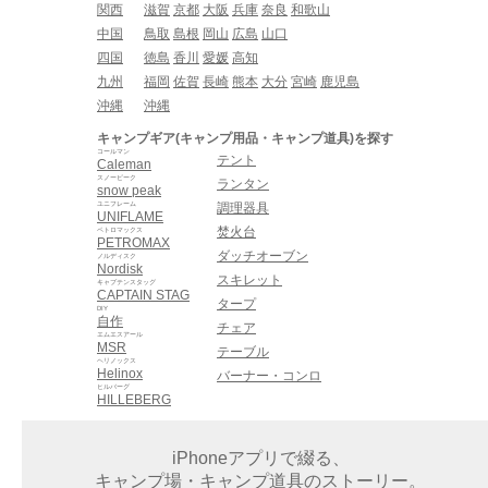
関西
滋賀
京都
大阪
兵庫
奈良
和歌山
中国
鳥取
島根
岡山
広島
山口
四国
徳島
香川
愛媛
高知
九州
福岡
佐賀
長崎
熊本
大分
宮崎
鹿児島
沖縄
沖縄
キャンプギア(キャンプ用品・キャンプ道具)を探す
コールマン
テント
Caleman
スノーピーク
ランタン
snow peak
ユニフレーム
調理器具
UNIFLAME
焚火台
ペトロマックス
PETROMAX
ダッチオーブン
ノルディスク
Nordisk
スキレット
キャプテンスタッグ
CAPTAIN STAG
タープ
DIY
自作
チェア
エムエスアール
MSR
テーブル
ヘリノックス
Helinox
バーナー・コンロ
ヒルバーグ
HILLEBERG
iPhoneアプリで綴る、
キャンプ場・キャンプ道具のストーリー。