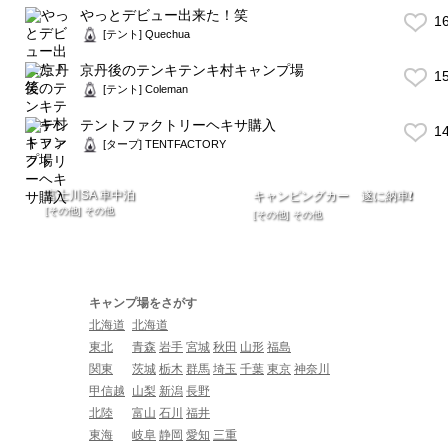
やっとデビュー出来た！笑
1
[テント] Quechua
京丹後のテンキテンキ村キャンプ場
1
[テント] Coleman
テントファクトリーヘキサ購入
1
[タープ] TENTFACTORY
富士川SA 車中泊
キャンピングカー 遂に納車❗️
[その他] その他
[その他] その他
キャンプ場をさがす
北海道
北海道
東北
青森
岩手
宮城
秋田
山形
福島
関東
茨城
栃木
群馬
埼玉
千葉
東京
神奈川
甲信越
山梨
新潟
長野
北陸
富山
石川
福井
東海
岐阜
静岡
愛知
三重