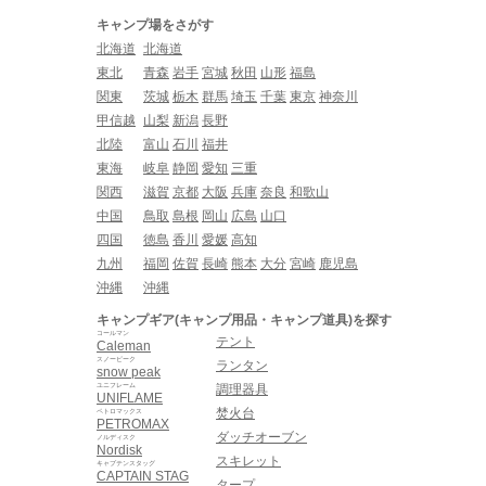
キャンプ場をさがす
北海道
北海道
東北
青森
岩手
宮城
秋田
山形
福島
関東
茨城
栃木
群馬
埼玉
千葉
東京
神奈川
甲信越
山梨
新潟
長野
北陸
富山
石川
福井
東海
岐阜
静岡
愛知
三重
関西
滋賀
京都
大阪
兵庫
奈良
和歌山
中国
鳥取
島根
岡山
広島
山口
四国
徳島
香川
愛媛
高知
九州
福岡
佐賀
長崎
熊本
大分
宮崎
鹿児島
沖縄
沖縄
キャンプギア(キャンプ用品・キャンプ道具)を探す
コールマン
テント
Caleman
スノーピーク
ランタン
snow peak
ユニフレーム
調理器具
UNIFLAME
焚火台
ペトロマックス
PETROMAX
ダッチオーブン
ノルディスク
Nordisk
スキレット
キャプテンスタッグ
CAPTAIN STAG
タープ