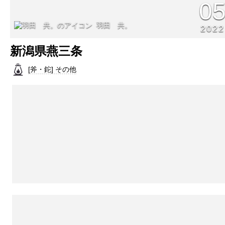
0
羽田 共。
2022
新潟県燕三条
[斧・鉈] その他