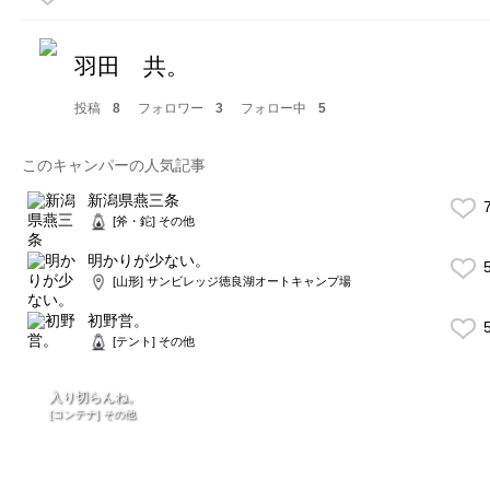
羽田 共。
投稿
8
フォロワー
3
フォロー中
5
このキャンパーの人気記事
新潟県燕三条
7
[斧・鉈] その他
明かりが少ない。
5
[山形] サンビレッジ徳良湖オートキャンプ場
初野営。
5
[テント] その他
入り切らんね。
[コンテナ] その他