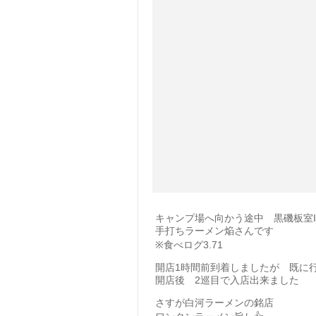
キャンプ場へ向かう途中 黒磯板室
手打ちラーメン焔さんです
※食べログ3.71
開店1時間前到着しましたが 既に
開店後 2巡目で入店出来ました
さすが白河ラーメンの銘店