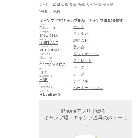
九州
福岡
佐賀
長崎
熊本
大分
宮崎
鹿児島
沖縄
沖縄
キャンプギア(キャンプ用品・キャンプ道具)を探す
コールマン
テント
Caleman
スノーピーク
ランタン
snow peak
ユニフレーム
調理器具
UNIFLAME
焚火台
ペトロマックス
PETROMAX
ダッチオーブン
ノルディスク
Nordisk
スキレット
キャプテンスタッグ
CAPTAIN STAG
タープ
DIY
自作
チェア
エムエスアール
MSR
テーブル
ヘリノックス
Helinox
バーナー・コンロ
ヒルバーグ
HILLEBERG
iPhoneアプリで綴る、
キャンプ場・キャンプ道具のストーリ
ー。