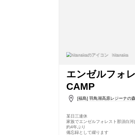
hitanaka
エンゼルフォ
CAMP
[福島] 羽鳥湖高原レジーナの森 Co
某日三連休
家族でエンゼルフォレスト那須白河
約4年ぶり
備忘録として綴ります