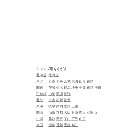
キャンプ場をさがす
北海道
北海道
東北
青森
岩手
宮城
秋田
山形
福島
関東
茨城
栃木
群馬
埼玉
千葉
東京
神奈川
甲信越
山梨
新潟
長野
北陸
富山
石川
福井
東海
岐阜
静岡
愛知
三重
関西
滋賀
京都
大阪
兵庫
奈良
和歌山
中国
鳥取
島根
岡山
広島
山口
四国
徳島
香川
愛媛
高知