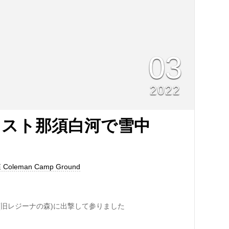
03
2022
レスト那須白河で雪中
leman Camp Ground
(旧レジーナの森)に出撃して参りました