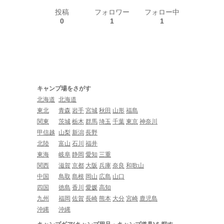
投稿
フォロワー
フォロー中
0
1
1
キャンプ場をさがす
北海道
北海道
東北
青森
岩手
宮城
秋田
山形
福島
関東
茨城
栃木
群馬
埼玉
千葉
東京
神奈川
甲信越
山梨
新潟
長野
北陸
富山
石川
福井
東海
岐阜
静岡
愛知
三重
関西
滋賀
京都
大阪
兵庫
奈良
和歌山
中国
鳥取
島根
岡山
広島
山口
四国
徳島
香川
愛媛
高知
九州
福岡
佐賀
長崎
熊本
大分
宮崎
鹿児島
沖縄
沖縄