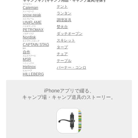
キャンプギア(キャンプ用品・キャンプ道具)を探す
コールマン
テント
Caleman
スノーピーク
ランタン
snow peak
ユニフレーム
調理器具
UNIFLAME
焚火台
ペトロマックス
PETROMAX
ダッチオーブン
ノルディスク
Nordisk
スキレット
キャプテンスタッグ
CAPTAIN STAG
タープ
DIY
自作
チェア
エムエスアール
MSR
テーブル
ヘリノックス
Helinox
バーナー・コンロ
ヒルバーグ
HILLEBERG
iPhoneアプリで綴る、
キャンプ場・キャンプ道具のストーリー。