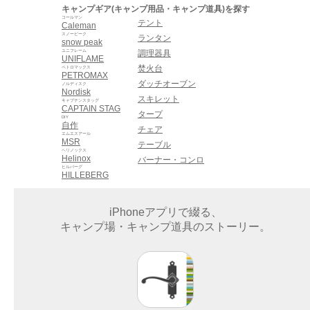
キャンプギア(キャンプ用品・キャンプ道具)を探す
コールマン
テント
Caleman
スノーピーク
ランタン
snow peak
ユニフレーム
調理器具
UNIFLAME
焚火台
ペトロマックス
PETROMAX
ダッチオーブン
ノルディスク
Nordisk
スキレット
キャプテンスタッグ
CAPTAIN STAG
タープ
DIY
自作
チェア
エムエスアール
MSR
テーブル
ヘリノックス
Helinox
バーナー・コンロ
ヒルバーグ
HILLEBERG
iPhoneアプリで綴る、
キャンプ場・キャンプ道具のストーリー。