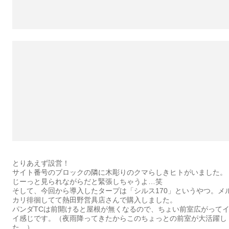
とりあえず設営！
サイト番号のブロックの隣に木彫りのクマらしきヒトがいました。
じーっと見られながらだと緊張しちゃうよ…笑
そして、今回から導入したタープは「シルス170」というやつ。メ
カリ徘徊してて熱田野営具店さんで購入しました。
パンダTCは前開けると屋根が無くなるので、ちょい前室広がって
イ感じです。（夜雨降ってきたからこのちょっとの前室が大活躍し
た…）