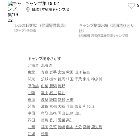
キャンプ集'19-02
9
[山梨] 本栖湖キャンプ場
シルス170TC （熱田野営具店）
キャンプ集'19-06〈北海道ひとり
[タープ] その他
旅〉
[北海道] 判官館森林公園キャンプ場
キャンプ場をさがす
北海道
北海道
東北
青森
岩手
宮城
秋田
山形
福島
関東
茨城
栃木
群馬
埼玉
千葉
東京
神奈川
甲信越
山梨
新潟
長野
北陸
富山
石川
福井
東海
岐阜
静岡
愛知
三重
関西
滋賀
京都
大阪
兵庫
奈良
和歌山
中国
鳥取
島根
岡山
広島
山口
四国
徳島
香川
愛媛
高知
九州
福岡
佐賀
長崎
熊本
大分
宮崎
鹿児島
沖縄
沖縄