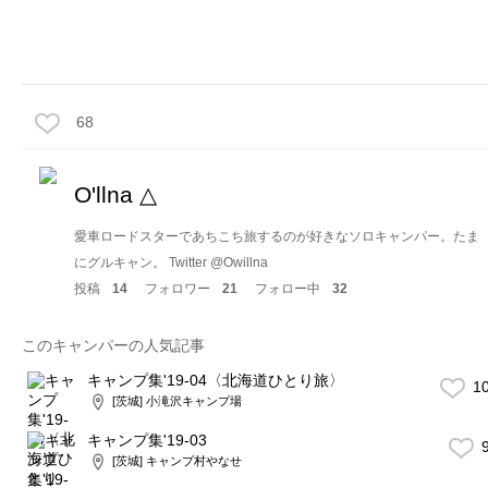
68
O'llna △
愛車ロードスターであちこち旅するのが好きなソロキャンパー。たま
にグルキャン。 Twitter @Owillna
投稿
14
フォロワー
21
フォロー中
32
このキャンパーの人気記事
キャンプ集'19-04〈北海道ひとり旅〉
1
[茨城] 小滝沢キャンプ場
キャンプ集'19-03
9
[茨城] キャンプ村やなせ