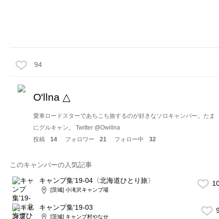
94
O'llna △
愛車ロードスターであちこち旅するのが好きなソロキャンパー。たま
にグルキャン。 Twitter @Owillna
投稿
14
フォロワー
21
フォロー中
32
このキャンパーの人気記事
キャンプ集'19-04〈北海道ひとり旅〉
1
[茨城] 小滝沢キャンプ場
キャンプ集'19-03
9
[茨城] キャンプ村やなせ