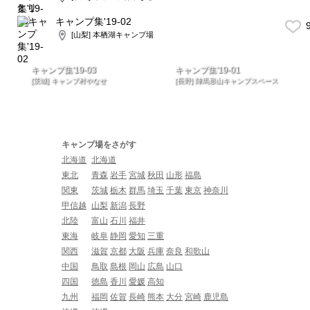
キャンプ集'19-02
9
[山梨] 本栖湖キャンプ場
キャンプ集'19-03
キャンプ集'19-01
[茨城] キャンプ村やなせ
[長野] 陣馬形山キャンプスペース
キャンプ場をさがす
北海道
北海道
東北
青森
岩手
宮城
秋田
山形
福島
関東
茨城
栃木
群馬
埼玉
千葉
東京
神奈川
甲信越
山梨
新潟
長野
北陸
富山
石川
福井
東海
岐阜
静岡
愛知
三重
関西
滋賀
京都
大阪
兵庫
奈良
和歌山
中国
鳥取
島根
岡山
広島
山口
四国
徳島
香川
愛媛
高知
九州
福岡
佐賀
長崎
熊本
大分
宮崎
鹿児島