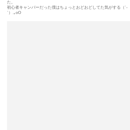
た。
初心者キャンパーだった僕はちょっとおどおどしてた気がする（´-
`）.｡oO