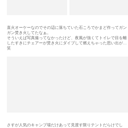
直火オーケーなのでその辺に落ちていた石ころでかまど作ってガン
ガン焚き火してたなぁ。
そういえば写真撮ってなかったけど、夜風が強くてトイレで目を離
したすきにチェアーが焚き火にダイブして燃えちゃった思い出が…
笑
さすが人気のキャンプ場だけあって見渡す限りテントだらけでし