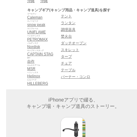
沖縄
沖縄
キャンプギア(キャンプ用品・キャンプ道具)を探す
コールマン
テント
Caleman
スノーピーク
ランタン
snow peak
ユニフレーム
調理器具
UNIFLAME
焚火台
ペトロマックス
PETROMAX
ダッチオーブン
ノルディスク
Nordisk
スキレット
キャプテンスタッグ
CAPTAIN STAG
タープ
DIY
自作
チェア
エムエスアール
MSR
テーブル
ヘリノックス
Helinox
バーナー・コンロ
ヒルバーグ
HILLEBERG
iPhoneアプリで綴る、
キャンプ場・キャンプ道具のストーリー。