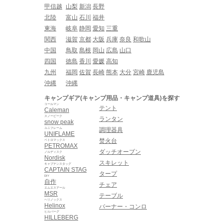
甲信越
山梨
新潟
長野
北陸
富山
石川
福井
東海
岐阜
静岡
愛知
三重
関西
滋賀
京都
大阪
兵庫
奈良
和歌山
中国
鳥取
島根
岡山
広島
山口
四国
徳島
香川
愛媛
高知
九州
福岡
佐賀
長崎
熊本
大分
宮崎
鹿児島
沖縄
沖縄
キャンプギア(キャンプ用品・キャンプ道具)を探す
コールマン
テント
Caleman
スノーピーク
ランタン
snow peak
ユニフレーム
調理器具
UNIFLAME
焚火台
ペトロマックス
PETROMAX
ダッチオーブン
ノルディスク
Nordisk
スキレット
キャプテンスタッグ
CAPTAIN STAG
タープ
DIY
自作
チェア
エムエスアール
MSR
テーブル
ヘリノックス
Helinox
バーナー・コンロ
ヒルバーグ
HILLEBERG