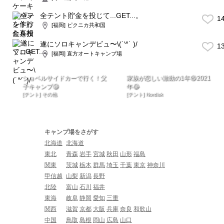
全テント貯金を投じて...GET...。
1
[福岡] ピクニカ共和国
遂にソロキャンデビュ〜\(˙꒳˙ )/
1
[福岡] 直方オートキャンプ場
ショベルサイドカーで行く！父
家族が恋しい激動の1年😆2021
子キャンプ😁
年😂
[テント] その他
[テント] Nordisk
キャンプ場をさがす
北海道
北海道
東北
青森
岩手
宮城
秋田
山形
福島
関東
茨城
栃木
群馬
埼玉
千葉
東京
神奈川
甲信越
山梨
新潟
長野
北陸
富山
石川
福井
東海
岐阜
静岡
愛知
三重
関西
滋賀
京都
大阪
兵庫
奈良
和歌山
中国
鳥取
島根
岡山
広島
山口