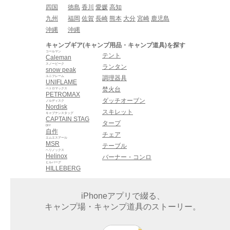
四国
徳島
香川
愛媛
高知
九州
福岡
佐賀
長崎
熊本
大分
宮崎
鹿児島
沖縄
沖縄
キャンプギア(キャンプ用品・キャンプ道具)を探す
コールマン
テント
Caleman
スノーピーク
ランタン
snow peak
ユニフレーム
調理器具
UNIFLAME
焚火台
ペトロマックス
PETROMAX
ダッチオーブン
ノルディスク
Nordisk
スキレット
キャプテンスタッグ
CAPTAIN STAG
タープ
DIY
自作
チェア
エムエスアール
MSR
テーブル
ヘリノックス
Helinox
バーナー・コンロ
ヒルバーグ
HILLEBERG
iPhoneアプリで綴る、
キャンプ場・キャンプ道具のストーリー。