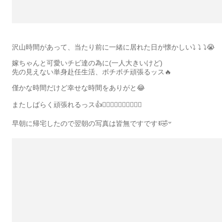
沢山時間があって、当たり前に一緒に居れた日が懐かしい⤵︎ ⤵︎ ⤵︎😭
嫁ちゃんと可愛いチビ達の為に(一人大きいけど)
先の見えない単身赴任生活、ボチボチ頑張るッス🔥
僅かな時間だけど幸せな時間をありがと😂
またしばらく頑張れるっス👍👍🏻👍🏼👍🏽👍🏾👍🏿
早朝に帰宅したので翌朝の写真は皆無ですですꉂ🤣𐤔