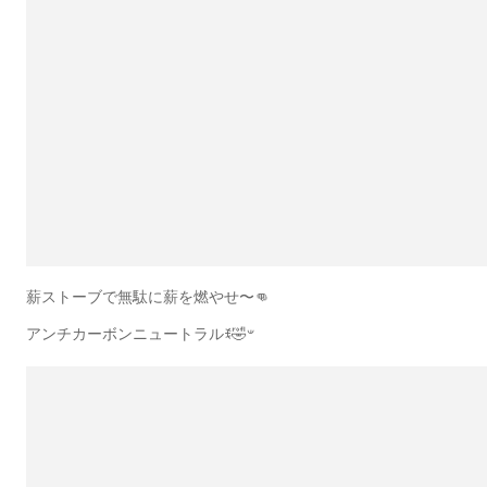
薪ストーブで無駄に薪を燃やせ〜👊
アンチカーボンニュートラルꉂ🤣𐤔