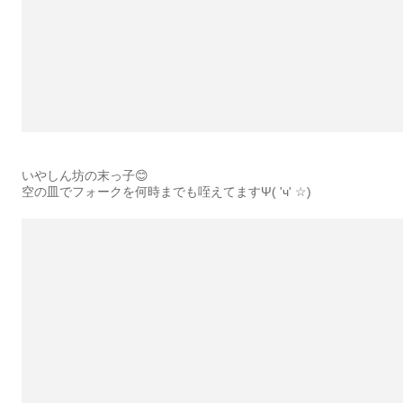
いやしん坊の末っ子😊
空の皿でフォークを何時までも咥えてますΨ( 'ч' ☆)