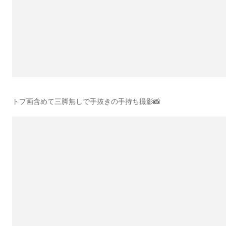
トプ画含めて三脚無しで手抜きの手持ち撮影📸