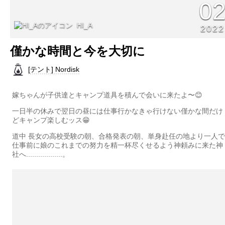
0
HI_A
2022
僅かな時間と今を大切に
[テント] Nordisk
嫁ちゃんが子供達とキャンプ道具を積んで会いに来たよ〜😊
一日半の休みで翌日の昼には仕事行かなきゃ行けない僅かな間だけ
どキャンプ楽しむッス😁
道中 長女の高校受験の朝、合格発表の朝、単身赴任の地より一人で
仕事前に娘のこれまでの努力を精一杯尽くせるよう神頼みに来た神
社へ..................。