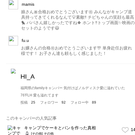
mamis
娘さん🎀合格おめでとうございます㊗️ みんながキャンプ道
具持ってきてくれるなんて💡素敵‼️ チビちゃんの笑顔も最高
🐤 パパさん嬉しかったですね🍀 ホント‼️トップ画面✨映画の
セットのようです😃
fu.u
お嬢さんの合格㊗️おめでとうございます🎊 単身赴任お疲れ
様です！ お子さん達も頼もしく感じました！
HI_A
福岡県のfamilyキャンパー 気付けばノルディスク愛に溢れていた
76'FLH 愛も溢れてます
投稿
25
フォロワー
92
フォロー中
89
このキャンパーの人気記事
キャンプでケーキとパンを作った真相
1
[その他] その他