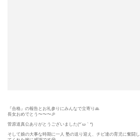
『合格』の報告とお礼参りにみんなで立寄り🙏
長女おめでとう〜〜〜🎉
菅原道真公ありがとうございました(*´ω｀*)
そして娘の大事な時期に一人 塾の送り迎え、チビ達の育児に奮闘し
てくれた嫁に感謝です😆