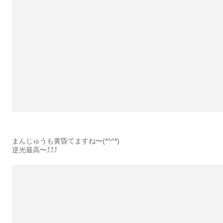
まんじゅうも黄昏てますね〜(*^^*)
逆光最高〜⤴︎︎︎⤴︎︎⤴︎︎︎