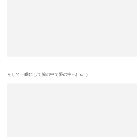
そして一瞬にして腕の中で夢の中へ( ˇωˇ )