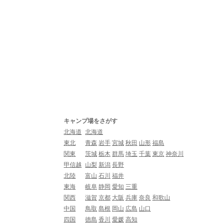
キャンプ場をさがす
北海道
北海道
東北
青森
岩手
宮城
秋田
山形
福島
関東
茨城
栃木
群馬
埼玉
千葉
東京
神奈川
甲信越
山梨
新潟
長野
北陸
富山
石川
福井
東海
岐阜
静岡
愛知
三重
関西
滋賀
京都
大阪
兵庫
奈良
和歌山
中国
鳥取
島根
岡山
広島
山口
四国
徳島
香川
愛媛
高知