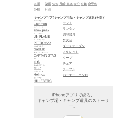
九州
福岡
佐賀
長崎
熊本
大分
宮崎
鹿児島
沖縄
沖縄
キャンプギア(キャンプ用品・キャンプ道具)を探す
コールマン
テント
Caleman
スノーピーク
ランタン
snow peak
ユニフレーム
調理器具
UNIFLAME
焚火台
ペトロマックス
PETROMAX
ダッチオーブン
ノルディスク
Nordisk
スキレット
キャプテンスタッグ
CAPTAIN STAG
タープ
DIY
自作
チェア
エムエスアール
MSR
テーブル
ヘリノックス
Helinox
バーナー・コンロ
ヒルバーグ
HILLEBERG
iPhoneアプリで綴る、
キャンプ場・キャンプ道具のストーリ
ー。