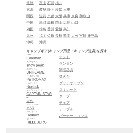
北陸
富山
石川
福井
東海
岐阜
静岡
愛知
三重
関西
滋賀
京都
大阪
兵庫
奈良
和歌山
中国
鳥取
島根
岡山
広島
山口
四国
徳島
香川
愛媛
高知
九州
福岡
佐賀
長崎
熊本
大分
宮崎
鹿児島
沖縄
沖縄
キャンプギア(キャンプ用品・キャンプ道具)を探す
コールマン
テント
Caleman
スノーピーク
ランタン
snow peak
ユニフレーム
調理器具
UNIFLAME
焚火台
ペトロマックス
PETROMAX
ダッチオーブン
ノルディスク
Nordisk
スキレット
キャプテンスタッグ
CAPTAIN STAG
タープ
DIY
自作
チェア
エムエスアール
MSR
テーブル
ヘリノックス
Helinox
バーナー・コンロ
ヒルバーグ
HILLEBERG