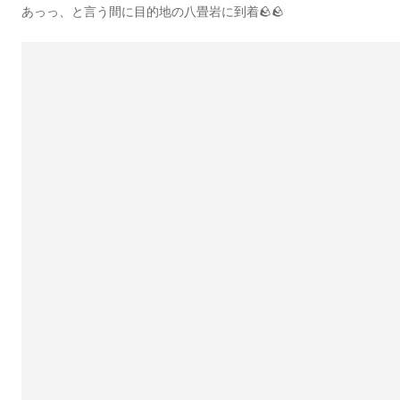
あっっ、と言う間に目的地の八畳岩に到着🪨🪨