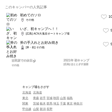
このキャンパーの人気記事
初めてのソロ
1
その他
いざ、初キャンプへ！！
9
[広島] ACN大鬼谷オートキャンプ場
斧の手入れとお好み焼き
9
[斧・鉈] その他
2021年 初キャンプ
古民家での休日🏠
[広島] ほととぎす遊園
その他
キャンプ場をさがす
北海道
北海道
東北
青森
岩手
宮城
秋田
山形
福島
関東
茨城
栃木
群馬
埼玉
千葉
東京
神奈川
甲信越
山梨
新潟
長野