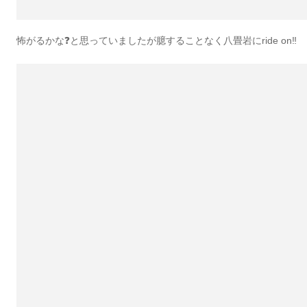
怖がるかな❓と思っていましたが臆することなく八畳岩にride on‼️