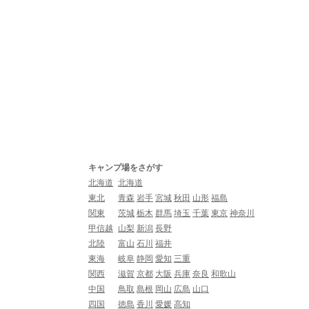
キャンプ場をさがす
北海道
北海道
東北
青森
岩手
宮城
秋田
山形
福島
関東
茨城
栃木
群馬
埼玉
千葉
東京
神奈川
甲信越
山梨
新潟
長野
北陸
富山
石川
福井
東海
岐阜
静岡
愛知
三重
関西
滋賀
京都
大阪
兵庫
奈良
和歌山
中国
鳥取
島根
岡山
広島
山口
四国
徳島
香川
愛媛
高知