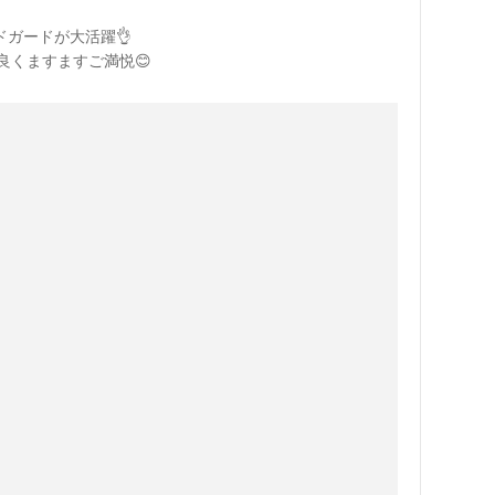
ドガードが大活躍👌
良くますますご満悦😊