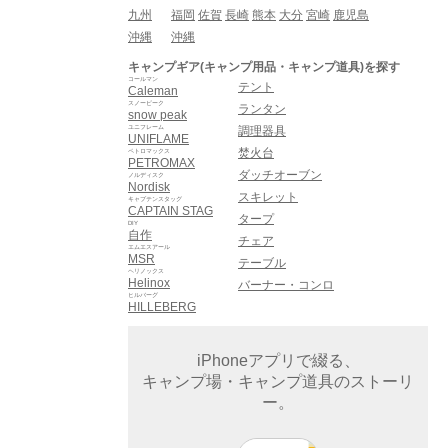
九州
福岡
佐賀
長崎
熊本
大分
宮崎
鹿児島
沖縄
沖縄
キャンプギア(キャンプ用品・キャンプ道具)を探す
コールマン
テント
Caleman
スノーピーク
ランタン
snow peak
ユニフレーム
調理器具
UNIFLAME
焚火台
ペトロマックス
PETROMAX
ダッチオーブン
ノルディスク
Nordisk
スキレット
キャプテンスタッグ
CAPTAIN STAG
タープ
DIY
自作
チェア
エムエスアール
MSR
テーブル
ヘリノックス
Helinox
バーナー・コンロ
ヒルバーグ
HILLEBERG
iPhoneアプリで綴る、
キャンプ場・キャンプ道具のストーリ
ー。