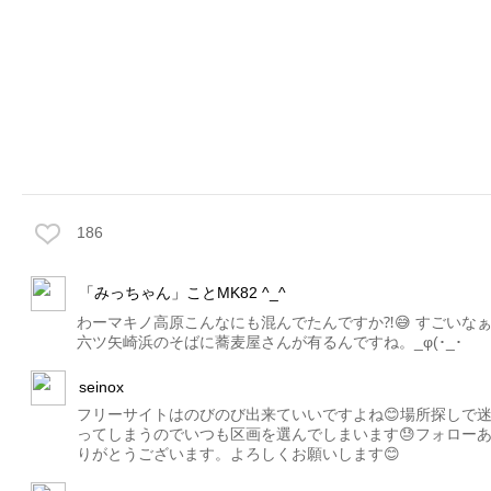
186
「みっちゃん」ことMK82 ^_^
わーマキノ高原こんなにも混んでたんですか⁈😅 すごいな
六ツ矢崎浜のそばに蕎麦屋さんが有るんですね。_φ(･_･
seinox
フリーサイトはのびのび出来ていいですよね😊場所探しで
ってしまうのでいつも区画を選んでしまいます😓フォロー
りがとうございます。よろしくお願いします😊