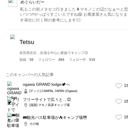
めぐらいだー
私もこの前メタセコ行きました🌲マキノこの辺だなぁ〜と思
いつつ‼️やっぱりすごい人ですね😱 お蕎麦屋さん気になりま
す🤩次に行く時の参考にします🙋‍♀️
Tetsu
奈良県在住…近場を中心に家族でキャンプ😊
投稿
59
フォロワー
494
フォロー中
519
このキャンパーの人気記事
ogawa GRAND lodge🏕へ
1
[テント] CAMPAL JAPAN (Ogawa)
フリーサイトで広々と…😊
1
[滋賀] マキノ高原キャンプ場
1
🚌観光バス駐車場が⛺️キャンプ場😳
その他