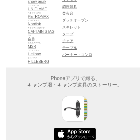
snow peak
ユニフレーム
調理器具
UNIFLAME
焚火台
ペトロマックス
PETROMAX
ダッチオーブン
ノルディスク
Nordisk
スキレット
キャプテンスタッグ
CAPTAIN STAG
タープ
DIY
自作
チェア
エムエスアール
MSR
テーブル
ヘリノックス
Helinox
バーナー・コンロ
ヒルバーグ
HILLEBERG
iPhoneアプリで綴る、
キャンプ場・キャンプ道具のストーリー。