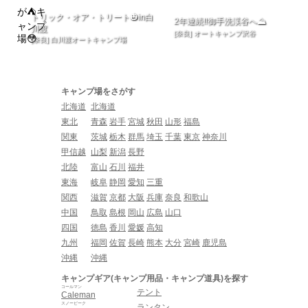
トリック・オア・トリート🎃in白
2年連続‼️御手洗渓谷へ⛰
川渡
[奈良] オートキャンプ沢谷
[奈良] 白川渡オートキャンプ場
キャンプ場をさがす
北海道
北海道
東北
青森
岩手
宮城
秋田
山形
福島
関東
茨城
栃木
群馬
埼玉
千葉
東京
神奈川
甲信越
山梨
新潟
長野
北陸
富山
石川
福井
東海
岐阜
静岡
愛知
三重
関西
滋賀
京都
大阪
兵庫
奈良
和歌山
中国
鳥取
島根
岡山
広島
山口
四国
徳島
香川
愛媛
高知
九州
福岡
佐賀
長崎
熊本
大分
宮崎
鹿児島
沖縄
沖縄
キャンプギア(キャンプ用品・キャンプ道具)を探す
コールマン
テント
Caleman
スノーピーク
ランタン