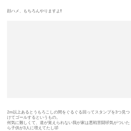
顔ハメ、もちろんやりますよ❗️
2m以上あるとうもろこしの間をぐるぐる回ってスタンプを3つ見つ
けてゴールするというもの。
何気に難しくて、道が覚えられない我が家は悪戦苦闘🤣気がついた
ら子供が3人に増えてたし🤣