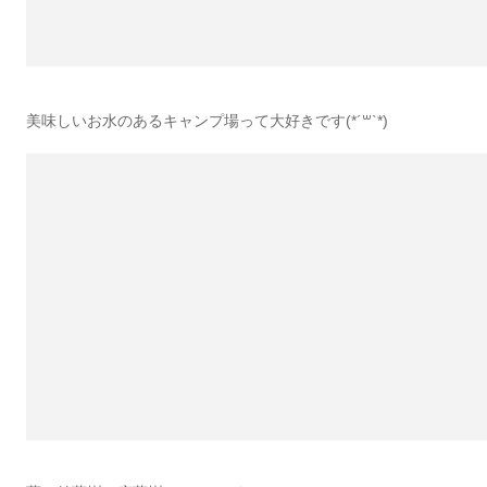
美味しいお水のあるキャンプ場って大好きです(*´꒳`*)