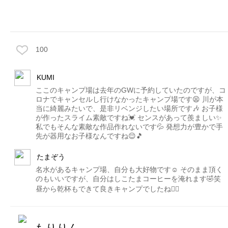
100
KUMI
ここのキャンプ場は去年のGWに予約していたのですが、コ
ロナでキャンセルし行けなかったキャンプ場です😫 川が本
当に綺麗みたいで、是非リベンジしたい場所です🎶 お子様
が作ったスライム素敵ですね💓 センスがあって羨ましい✨
私でもそんな素敵な作品作れないです💦 発想力が豊かで手
先が器用なお子様なんですね😌🎵
たまぞう
名水があるキャンプ場、自分も大好物です☺️ そのまま頂く
のもいいですが、自分はしこたまコーヒーを淹れます🤣笑
昼から乾杯もできて良きキャンプでしたね🙆‍♂️
もりりん