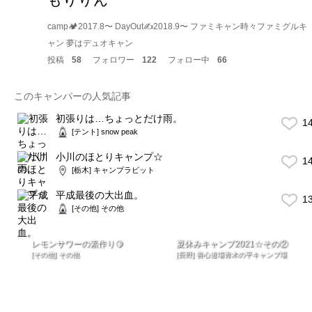
camp🏕2017.8〜 DayOut✍️2018.9〜 ファミキャン時々ファミグルキ
ャン 夢はデュオキャン
投稿
58
フォロワー
122
フォロー中
66
このキャンパーの人気記事
初張りは…ちょっとだけ雨。
1
[テント] snow peak
小川のほとりキャンプ☆
1
[栃木] キャンプラビット
平成最後の大出血。
1
[その他] その他
レモンサワーの素作り🍋
夏休みキャンプ2021☆その②
[その他] その他
[長野] 善心道場青木の平キャンプ場