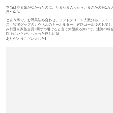
本当はやる気がなかったのに、たまたま入ったら、まさかの㊗️1万
目〜🥳🥳
と言う事で、お野菜詰め合わせ、ソフトクリーム人数分券、ジュー
ス、牧場グッズのカウベルのキーホルダー、迷路ゴール後のお楽し
み抽選を家族全員2回ずつ引けると言う大盤振る舞いで、迷路の料
以上にいただいちゃった感じに😅
ありがとうございました❗️