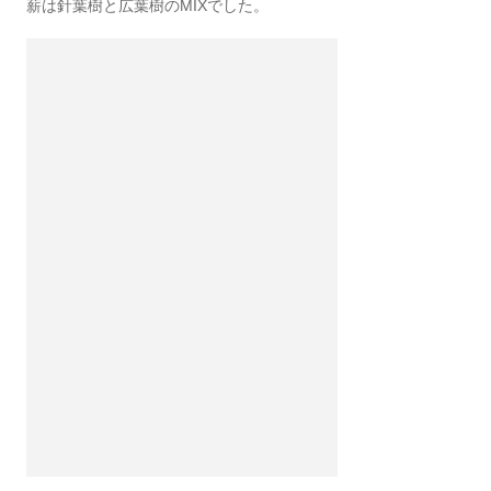
薪は針葉樹と広葉樹のMIXでした。