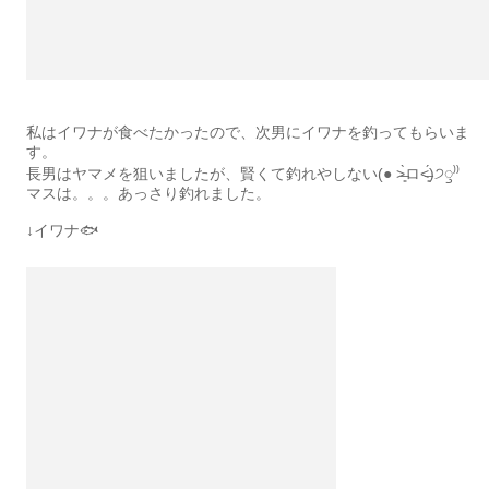
私はイワナが食べたかったので、次男にイワナを釣ってもらいま
す。
長男はヤマメを狙いましたが、賢くて釣れやしない(● ˃̶͈̀ロ˂̶͈́)੭ꠥ⁾⁾
マスは。。。あっさり釣れました。
↓イワナ🐟