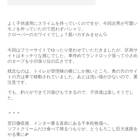
よく子供達用にスライムを持っていくのですが、今回次男が可愛い
モノを作っていたので思わずパシャリ。
クローバーのカワイイでしょ？親バカすみません💦
今回はフリーサイトでゆったり使わせていただきましたが、区画サ
イトはキッチリな感じでした。車停めてランドロック張って小さめ
のタープを小川張り位の広さです。
残念なのは、トイレが管理棟の横にしか無いところ。奥の方のサイ
トの方は車で移動されていました。あとは洗い場が少ないので、要
注意です。
でも、釣りができて川遊びもできるので、子供達は楽しそうでし
た。
＊＊＊
翌日撤収後、インター乗る直前にある千本松牧場へ。
ソフトクリームだけ食べて帰るつもりが、とうもろこし巨大迷路を
やる事に🌽