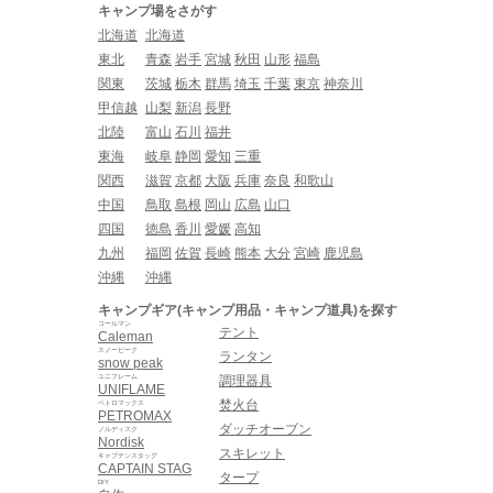
キャンプ場をさがす
北海道
北海道
東北
青森
岩手
宮城
秋田
山形
福島
関東
茨城
栃木
群馬
埼玉
千葉
東京
神奈川
甲信越
山梨
新潟
長野
北陸
富山
石川
福井
東海
岐阜
静岡
愛知
三重
関西
滋賀
京都
大阪
兵庫
奈良
和歌山
中国
鳥取
島根
岡山
広島
山口
四国
徳島
香川
愛媛
高知
九州
福岡
佐賀
長崎
熊本
大分
宮崎
鹿児島
沖縄
沖縄
キャンプギア(キャンプ用品・キャンプ道具)を探す
コールマン
テント
Caleman
スノーピーク
ランタン
snow peak
ユニフレーム
調理器具
UNIFLAME
焚火台
ペトロマックス
PETROMAX
ダッチオーブン
ノルディスク
Nordisk
スキレット
キャプテンスタッグ
CAPTAIN STAG
タープ
DIY