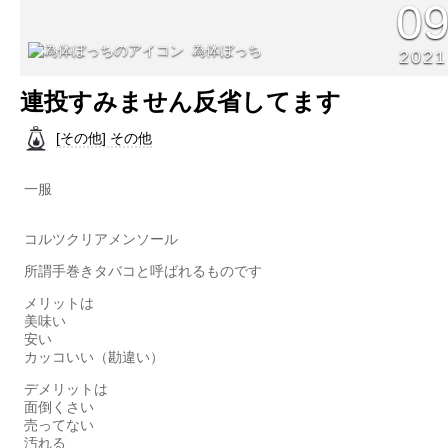
0
為体ぼっち
2021
連投すみません反省してます
[その他] その他
一服
コルツクリアメンソール
所謂手巻きタバコと呼ばれるものです
メリットは
美味い
安い
カッコいい（勘違い）
デメリットは
面倒くさい
売ってない
汚れる