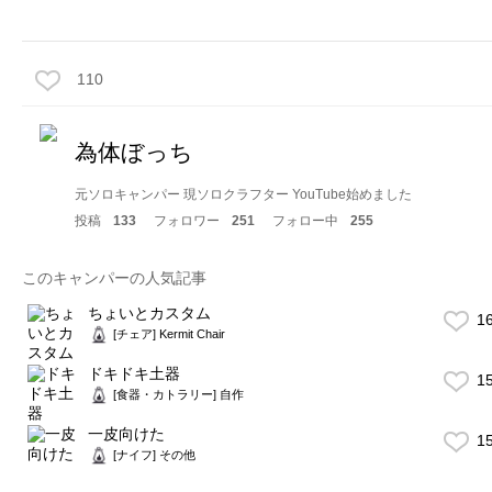
110
為体ぼっち
元ソロキャンパー 現ソロクラフター YouTube始めました
投稿
133
フォロワー
251
フォロー中
255
このキャンパーの人気記事
ちょいとカスタム
1
[チェア] Kermit Chair
ドキドキ土器
1
[食器・カトラリー] 自作
一皮向けた
1
[ナイフ] その他