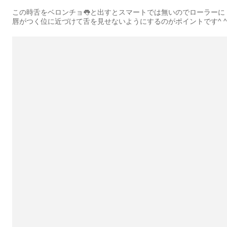
この時舌をベロンチョ👅と出すとスマートでは無いのでローラーに
唇がつく位に近づけて舌を見せないようにするのがポイントです^ ^