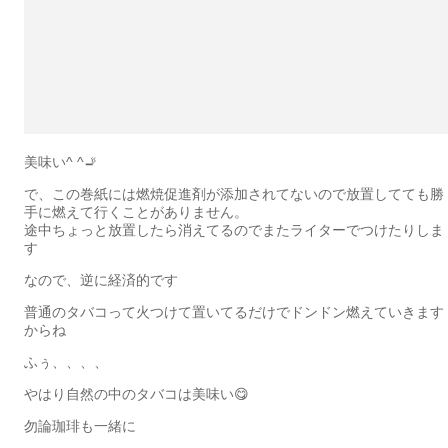
美味い^ ^🚬
で、この巻紙には燃焼促進剤が添加されてないので放置してても勝
手に燃えて行くことがありません。
途中ちょっと放置したら消えてるのでまたライターでつけたりしま
す
なので、逆に経済的です
普通のタバコって火つけて置いてるだけでドンドン燃えていきます
からね
ふぅ、、、、
やはり自然の中のタバコは美味い😋
勿論珈琲も一緒に