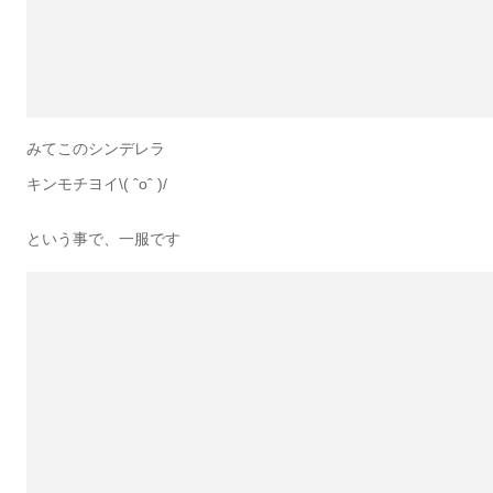
みてこのシンデレラ
キンモチヨイ\( ˆoˆ )/
という事で、一服です