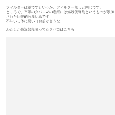
フィルターは紙ですというか、フィルター無しと同じです。
ところで、市販のタバコ🚬の巻紙には燃焼促進剤というものが添加
された比較的分厚い紙です
不味いし体に悪い（お前が言うな）
わたしが最近普段吸ってたタバコはこちら