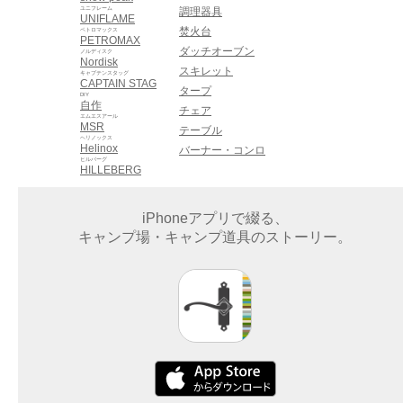
ユニフレーム
調理器具
UNIFLAME
焚火台
ペトロマックス
PETROMAX
ダッチオーブン
ノルディスク
Nordisk
スキレット
キャプテンスタッグ
CAPTAIN STAG
タープ
DIY
自作
チェア
エムエスアール
MSR
テーブル
ヘリノックス
Helinox
バーナー・コンロ
ヒルバーグ
HILLEBERG
iPhoneアプリで綴る、
キャンプ場・キャンプ道具のストーリー。