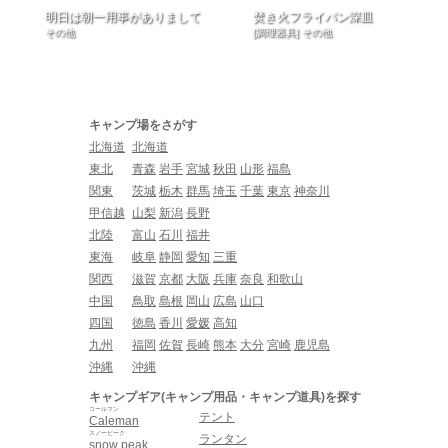
明日は朝一用事がありまして
焚き火フライパン深皿
その他
[調理器具] その他
キャンプ場をさがす
北海道
北海道
東北
青森
岩手
宮城
秋田
山形
福島
関東
茨城
栃木
群馬
埼玉
千葉
東京
神奈川
甲信越
山梨
新潟
長野
北陸
富山
石川
福井
東海
岐阜
静岡
愛知
三重
関西
滋賀
京都
大阪
兵庫
奈良
和歌山
中国
鳥取
島根
岡山
広島
山口
四国
徳島
香川
愛媛
高知
九州
福岡
佐賀
長崎
熊本
大分
宮崎
鹿児島
沖縄
沖縄
キャンプギア(キャンプ用品・キャンプ道具)を探す
コールマン
テント
Caleman
スノーピーク
ランタン
snow peak