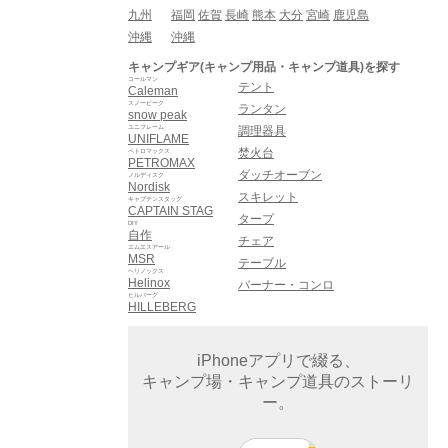
九州
福岡
佐賀
長崎
熊本
大分
宮崎
鹿児島
沖縄
沖縄
キャンプギア(キャンプ用品・キャンプ道具)を探す
コールマン
テント
Caleman
スノーピーク
ランタン
snow peak
ユニフレーム
調理器具
UNIFLAME
焚火台
ペトロマックス
PETROMAX
ダッチオーブン
ノルディスク
Nordisk
スキレット
キャプテンスタッグ
CAPTAIN STAG
タープ
DIY
自作
チェア
エムエスアール
MSR
テーブル
ヘリノックス
Helinox
バーナー・コンロ
ヒルバーグ
HILLEBERG
iPhoneアプリで綴る、
キャンプ場・キャンプ道具のストーリ
ー。