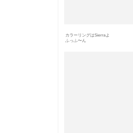
カラーリングはSierraよ
ふっふ〜ん