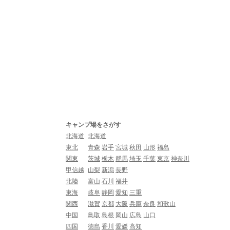
キャンプ場をさがす
北海道
北海道
東北
青森
岩手
宮城
秋田
山形
福島
関東
茨城
栃木
群馬
埼玉
千葉
東京
神奈川
甲信越
山梨
新潟
長野
北陸
富山
石川
福井
東海
岐阜
静岡
愛知
三重
関西
滋賀
京都
大阪
兵庫
奈良
和歌山
中国
鳥取
島根
岡山
広島
山口
四国
徳島
香川
愛媛
高知