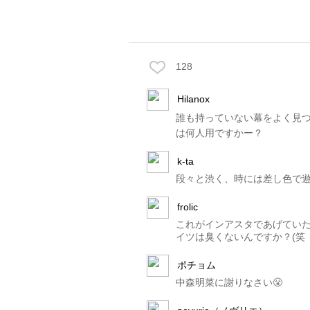
128
Hilanox
誰も持っていない幕をよく見つけ
は何人用ですかー？
k-ta
段々と渋く、時には差し色で
frolic
これがインアスタであげていた謎
イツは臭くないんですか？(笑
ポチョム
中森明菜に謝りなさい😤