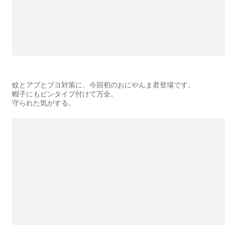
蚊とアブとブヨ対策に、今回初のおにやんま君登場です。
帽子にもピンタイプ付けて万全。
守られた気がする。