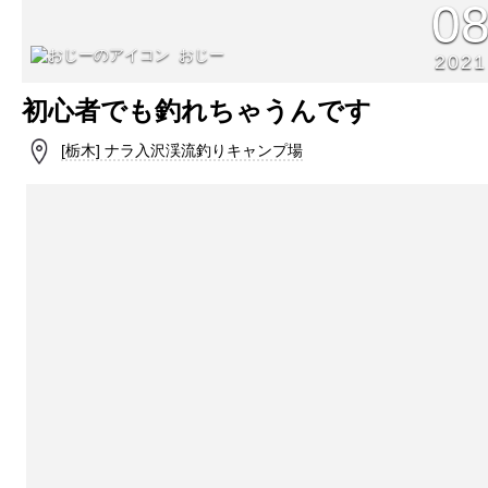
0
おじー
2021
初心者でも釣れちゃうんです
[栃木] ナラ入沢渓流釣りキャンプ場