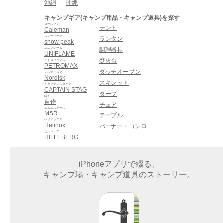
沖縄
沖縄
キャンプギア(キャンプ用品・キャンプ道具)を探す
コールマン
テント
Caleman
スノーピーク
ランタン
snow peak
ユニフレーム
調理器具
UNIFLAME
焚火台
ペトロマックス
PETROMAX
ダッチオーブン
ノルディスク
Nordisk
スキレット
キャプテンスタッグ
CAPTAIN STAG
タープ
DIY
自作
チェア
エムエスアール
MSR
テーブル
ヘリノックス
Helinox
バーナー・コンロ
ヒルバーグ
HILLEBERG
iPhoneアプリで綴る、
キャンプ場・キャンプ道具のストーリー。