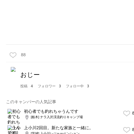
88
おじー
投稿
4
フォロワー
3
フォロー中
3
このキャンパーの人気記事
初心者でも釣れちゃうんです
8
[栃木] ナラ入沢渓流釣りキャンプ場
上小川2回目。新たな家族と一緒に。
8
[茨城] 上小川レジャーペンション