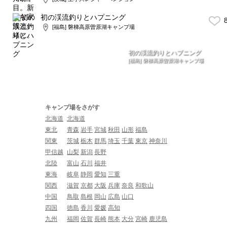
初の渓流釣りとハプニング
8
[福島] 磐梯高原曽原湖キャンプ場
初の渓流釣りとハプニング
[福島] 磐梯高原曽原湖キャンプ場
キャンプ場をさがす
北海道
北海道
東北
青森
岩手
宮城
秋田
山形
福島
関東
茨城
栃木
群馬
埼玉
千葉
東京
神奈川
甲信越
山梨
新潟
長野
北陸
富山
石川
福井
東海
岐阜
静岡
愛知
三重
関西
滋賀
京都
大阪
兵庫
奈良
和歌山
中国
鳥取
島根
岡山
広島
山口
四国
徳島
香川
愛媛
高知
九州
福岡
佐賀
長崎
熊本
大分
宮崎
鹿児島