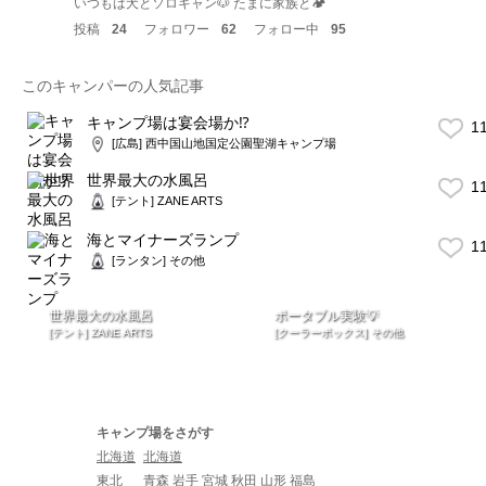
いつもは犬とソロキャン🐶 たまに家族と🏕
投稿
24
フォロワー
62
フォロー中
95
このキャンパーの人気記事
キャンプ場は宴会場か⁉️
1
[広島] 西中国山地国定公園聖湖キャンプ場
世界最大の水風呂
1
[テント] ZANE ARTS
海とマイナーズランプ
1
[ランタン] その他
世界最大の水風呂
ポータブル実験💡
[テント] ZANE ARTS
[クーラーボックス] その他
キャンプ場をさがす
北海道
北海道
東北
青森
岩手
宮城
秋田
山形
福島