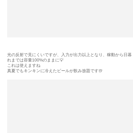
光の反射で見にくいですが、入力が出力以上となり、稼動から日暮
れまでは容量100%のままに💡
これは使えますね
真夏でもキンキンに冷えたビールが飲み放題です🍺