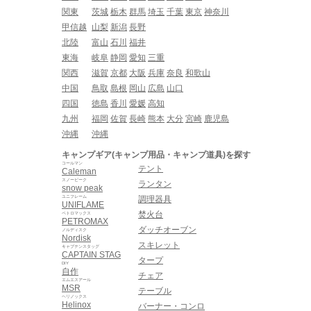
関東
茨城
栃木
群馬
埼玉
千葉
東京
神奈川
甲信越
山梨
新潟
長野
北陸
富山
石川
福井
東海
岐阜
静岡
愛知
三重
関西
滋賀
京都
大阪
兵庫
奈良
和歌山
中国
鳥取
島根
岡山
広島
山口
四国
徳島
香川
愛媛
高知
九州
福岡
佐賀
長崎
熊本
大分
宮崎
鹿児島
沖縄
沖縄
キャンプギア(キャンプ用品・キャンプ道具)を探す
コールマン
テント
Caleman
スノーピーク
ランタン
snow peak
ユニフレーム
調理器具
UNIFLAME
焚火台
ペトロマックス
PETROMAX
ダッチオーブン
ノルディスク
Nordisk
スキレット
キャプテンスタッグ
CAPTAIN STAG
タープ
DIY
自作
チェア
エムエスアール
MSR
テーブル
ヘリノックス
Helinox
バーナー・コンロ