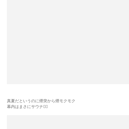
真夏だというのに煙突から煙モクモク
幕内はまさにサウナ🧖‍♀️