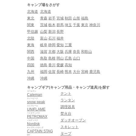
キャンプ場をさがす
北海道
北海道
東北
青森
岩手
宮城
秋田
山形
福島
関東
茨城
栃木
群馬
埼玉
千葉
東京
神奈川
甲信越
山梨
新潟
長野
北陸
富山
石川
福井
東海
岐阜
静岡
愛知
三重
関西
滋賀
京都
大阪
兵庫
奈良
和歌山
中国
鳥取
島根
岡山
広島
山口
四国
徳島
香川
愛媛
高知
九州
福岡
佐賀
長崎
熊本
大分
宮崎
鹿児島
沖縄
沖縄
キャンプギア(キャンプ用品・キャンプ道具)を探す
コールマン
テント
Caleman
スノーピーク
ランタン
snow peak
ユニフレーム
調理器具
UNIFLAME
焚火台
ペトロマックス
PETROMAX
ダッチオーブン
ノルディスク
Nordisk
スキレット
キャプテンスタッグ
CAPTAIN STAG
タープ
DIY