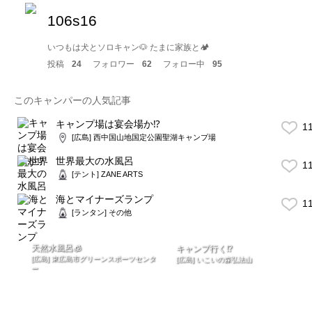
106s16
いつもは犬とソロキャン🐶 たまに家族と🏕
投稿
24
フォロワー
62
フォロー中
95
このキャンパーの人気記事
キャンプ場は宴会場か⁉️
1
[広島] 西中国山地国定公園聖湖キャンプ場
世界最大の水風呂
1
[テント] ZANE ARTS
海とマイナーズランプ
1
[ランタン] その他
天然水風呂🧊
キャンプ行く⁉️
[広島] 東広島市グリーンスポーツセンタ
[広島] いこいの森弘法山
ー