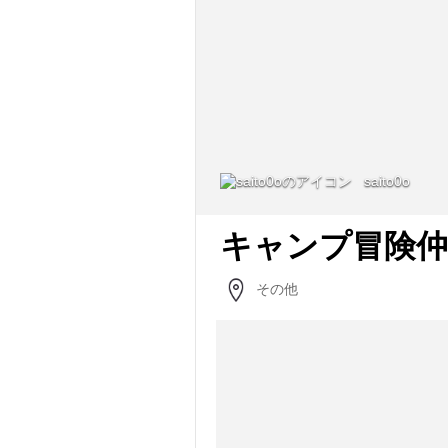
saito0o
キャンプ冒険仲
その他