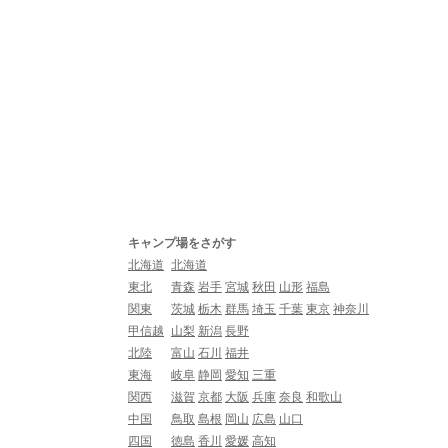
キャンプ場をさがす
北海道
北海道
東北
青森
岩手
宮城
秋田
山形
福島
関東
茨城
栃木
群馬
埼玉
千葉
東京
神奈川
甲信越
山梨
新潟
長野
北陸
富山
石川
福井
東海
岐阜
静岡
愛知
三重
関西
滋賀
京都
大阪
兵庫
奈良
和歌山
中国
鳥取
島根
岡山
広島
山口
四国
徳島
香川
愛媛
高知