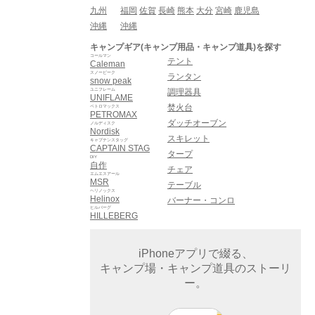
九州
福岡
佐賀
長崎
熊本
大分
宮崎
鹿児島
沖縄
沖縄
キャンプギア(キャンプ用品・キャンプ道具)を探す
コールマン
テント
Caleman
スノーピーク
ランタン
snow peak
ユニフレーム
調理器具
UNIFLAME
焚火台
ペトロマックス
PETROMAX
ダッチオーブン
ノルディスク
Nordisk
スキレット
キャプテンスタッグ
CAPTAIN STAG
タープ
DIY
自作
チェア
エムエスアール
MSR
テーブル
ヘリノックス
Helinox
バーナー・コンロ
ヒルバーグ
HILLEBERG
iPhoneアプリで綴る、
キャンプ場・キャンプ道具のストーリ
ー。