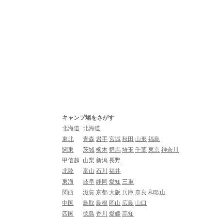
キャンプ場をさがす
北海道
北海道
東北
青森
岩手
宮城
秋田
山形
福島
関東
茨城
栃木
群馬
埼玉
千葉
東京
神奈川
甲信越
山梨
新潟
長野
北陸
富山
石川
福井
東海
岐阜
静岡
愛知
三重
関西
滋賀
京都
大阪
兵庫
奈良
和歌山
中国
鳥取
島根
岡山
広島
山口
四国
徳島
香川
愛媛
高知