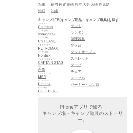
九州
福岡
佐賀
長崎
熊本
大分
宮崎
鹿児島
沖縄
沖縄
キャンプギア(キャンプ用品・キャンプ道具)を探す
コールマン
テント
Caleman
スノーピーク
ランタン
snow peak
ユニフレーム
調理器具
UNIFLAME
焚火台
ペトロマックス
PETROMAX
ダッチオーブン
ノルディスク
Nordisk
スキレット
キャプテンスタッグ
CAPTAIN STAG
タープ
DIY
自作
チェア
エムエスアール
MSR
テーブル
ヘリノックス
Helinox
バーナー・コンロ
ヒルバーグ
HILLEBERG
iPhoneアプリで綴る、
キャンプ場・キャンプ道具のストーリ
ー。