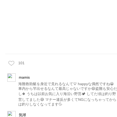
101
mamis
海難救助艇を身近で見れるなんて💡 happyな偶然ですね😀
車内から竿出せるなんて最高じゃないですか😄盗難も安心
し🍀 うちは以前お気に入り海沿い野営🏕 してた頃は釣り野
営してました😅 マナー違反が多くてNGになっちゃってから
は釣りしなくなってます💦
気球