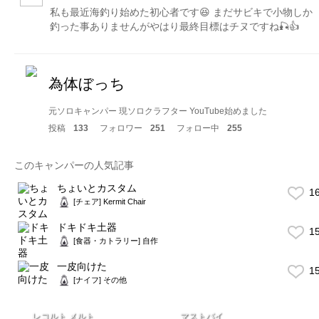
私も最近海釣り始めた初心者です😆 まだサビキで小物しか
釣った事ありませんがやはり最終目標はチヌですね🎣👍
為体ぼっち
元ソロキャンパー 現ソロクラフター YouTube始めました
投稿
133
フォロワー
251
フォロー中
255
このキャンパーの人気記事
ちょいとカスタム
1
[チェア] Kermit Chair
ドキドキ土器
1
[食器・カトラリー] 自作
一皮向けた
1
[ナイフ] その他
レコルト メルト
マストバイ