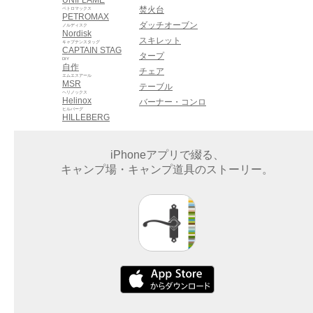
焚火台
ペトロマックス
PETROMAX
ダッチオーブン
ノルディスク
Nordisk
スキレット
キャプテンスタッグ
CAPTAIN STAG
タープ
DIY
自作
チェア
エムエスアール
MSR
テーブル
ヘリノックス
Helinox
バーナー・コンロ
ヒルバーグ
HILLEBERG
iPhoneアプリで綴る、
キャンプ場・キャンプ道具のストーリー。