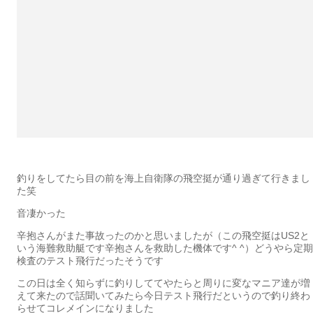
釣りをしてたら目の前を海上自衛隊の飛空挺が通り過ぎて行きまし
た笑
音凄かった
辛抱さんがまた事故ったのかと思いましたが（この飛空挺はUS2と
いう海難救助艇です辛抱さんを救助した機体です^ ^）どうやら定期
検査のテスト飛行だったそうです
この日は全く知らずに釣りしててやたらと周りに変なマニア達が増
えて来たので話聞いてみたら今日テスト飛行だというので釣り終わ
らせてコレメインになりました