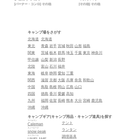
[バーナー・コンロ] その他
[その他] その他
キャンプ場をさがす
北海道
北海道
東北
青森
岩手
宮城
秋田
山形
福島
関東
茨城
栃木
群馬
埼玉
千葉
東京
神奈川
甲信越
山梨
新潟
長野
北陸
富山
石川
福井
東海
岐阜
静岡
愛知
三重
関西
滋賀
京都
大阪
兵庫
奈良
和歌山
中国
鳥取
島根
岡山
広島
山口
四国
徳島
香川
愛媛
高知
九州
福岡
佐賀
長崎
熊本
大分
宮崎
鹿児島
沖縄
沖縄
キャンプギア(キャンプ用品・キャンプ道具)を探す
コールマン
テント
Caleman
スノーピーク
ランタン
snow peak
ユニフレーム
調理器具
UNIFLAME