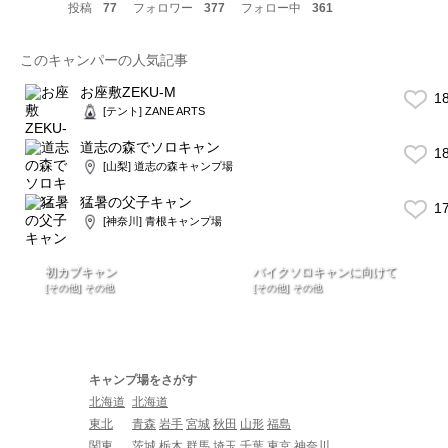
投稿
77
フォロワー
377
フォロー中
361
このキャンパーの人気記事
お座敷ZEKU-M
1
[テント] ZANE ARTS
道志の森でソロキャン
1
[山梨] 道志の森キャンプ場
猛暑の父子キャン
1
[神奈川] 青根キャンプ場
初カブキャン
バイクソロキャンに向けて
[その他] その他
[その他] その他
キャンプ場をさがす
北海道
北海道
東北
青森
岩手
宮城
秋田
山形
福島
関東
茨城
栃木
群馬
埼玉
千葉
東京
神奈川