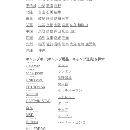
甲信越
山梨
新潟
長野
北陸
富山
石川
福井
東海
岐阜
静岡
愛知
三重
関西
滋賀
京都
大阪
兵庫
奈良
和歌山
中国
鳥取
島根
岡山
広島
山口
四国
徳島
香川
愛媛
高知
九州
福岡
佐賀
長崎
熊本
大分
宮崎
鹿児島
沖縄
沖縄
キャンプギア(キャンプ用品・キャンプ道具)を探す
コールマン
テント
Caleman
スノーピーク
ランタン
snow peak
ユニフレーム
調理器具
UNIFLAME
焚火台
ペトロマックス
PETROMAX
ダッチオーブン
ノルディスク
Nordisk
スキレット
キャプテンスタッグ
CAPTAIN STAG
タープ
DIY
自作
チェア
エムエスアール
MSR
テーブル
ヘリノックス
Helinox
バーナー・コンロ
ヒルバーグ
HILLEBERG