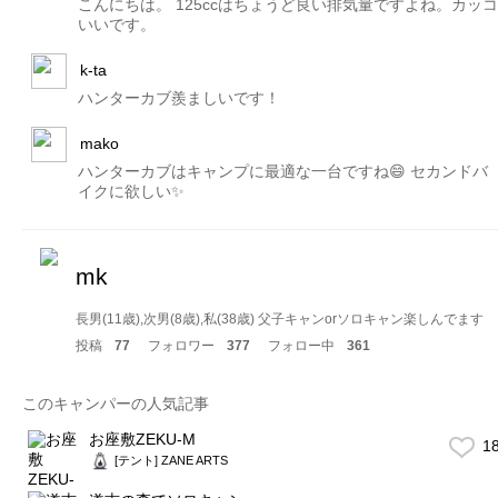
こんにちは。 125ccはちょうど良い排気量ですよね。カッコ
いいです。
k-ta
ハンターカブ羨ましいです！
mako
ハンターカブはキャンプに最適な一台ですね😄 セカンドバ
イクに欲しい✨
mk
長男(11歳),次男(8歳),私(38歳) 父子キャンorソロキャン楽しんでます
投稿
77
フォロワー
377
フォロー中
361
このキャンパーの人気記事
お座敷ZEKU-M
1
[テント] ZANE ARTS