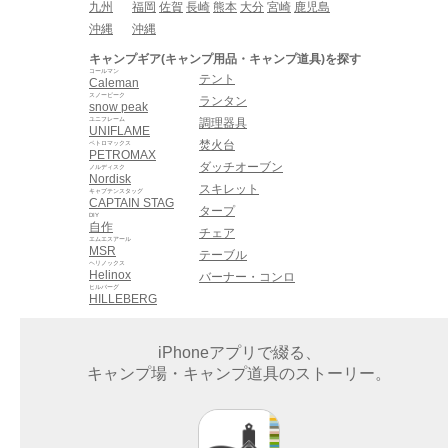
九州
福岡
佐賀
長崎
熊本
大分
宮崎
鹿児島
沖縄
沖縄
キャンプギア(キャンプ用品・キャンプ道具)を探す
コールマン
テント
Caleman
スノーピーク
ランタン
snow peak
ユニフレーム
調理器具
UNIFLAME
焚火台
ペトロマックス
PETROMAX
ダッチオーブン
ノルディスク
Nordisk
スキレット
キャプテンスタッグ
CAPTAIN STAG
タープ
DIY
自作
チェア
エムエスアール
MSR
テーブル
ヘリノックス
Helinox
バーナー・コンロ
ヒルバーグ
HILLEBERG
iPhoneアプリで綴る、
キャンプ場・キャンプ道具のストーリー。