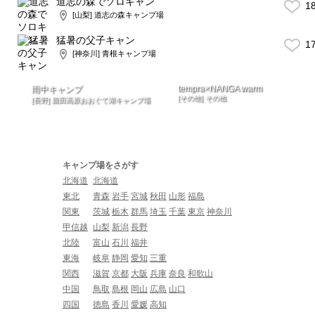
道志の森でソロキャン
1
[山梨] 道志の森キャンプ場
猛暑の父子キャン
1
[神奈川] 青根キャンプ場
tempra×NANGA warm
雨中キャンプ
[その他] その他
[長野] 親田高原おおぐて湖キャンプ場
キャンプ場をさがす
北海道
北海道
東北
青森
岩手
宮城
秋田
山形
福島
関東
茨城
栃木
群馬
埼玉
千葉
東京
神奈川
甲信越
山梨
新潟
長野
北陸
富山
石川
福井
東海
岐阜
静岡
愛知
三重
関西
滋賀
京都
大阪
兵庫
奈良
和歌山
中国
鳥取
島根
岡山
広島
山口
四国
徳島
香川
愛媛
高知