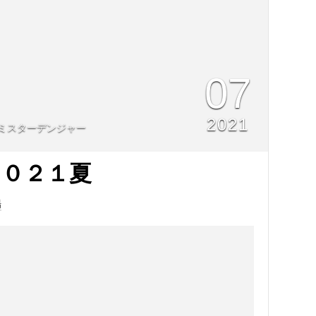
07
2021
ミスターデンジャー
０２１夏
場