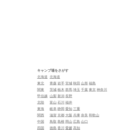
キャンプ場をさがす
北海道
北海道
東北
青森
岩手
宮城
秋田
山形
福島
関東
茨城
栃木
群馬
埼玉
千葉
東京
神奈川
甲信越
山梨
新潟
長野
北陸
富山
石川
福井
東海
岐阜
静岡
愛知
三重
関西
滋賀
京都
大阪
兵庫
奈良
和歌山
中国
鳥取
島根
岡山
広島
山口
四国
徳島
香川
愛媛
高知