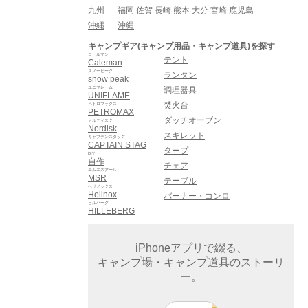
九州
福岡
佐賀
長崎
熊本
大分
宮崎
鹿児島
沖縄
沖縄
キャンプギア(キャンプ用品・キャンプ道具)を探す
コールマン
テント
Caleman
スノーピーク
ランタン
snow peak
ユニフレーム
調理器具
UNIFLAME
焚火台
ペトロマックス
PETROMAX
ダッチオーブン
ノルディスク
Nordisk
スキレット
キャプテンスタッグ
CAPTAIN STAG
タープ
DIY
自作
チェア
エムエスアール
MSR
テーブル
ヘリノックス
Helinox
バーナー・コンロ
ヒルバーグ
HILLEBERG
iPhoneアプリで綴る、
キャンプ場・キャンプ道具のストーリ
ー。