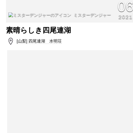
0
ミスターデンジャー
2021
素晴らしき四尾連湖
[山梨] 四尾連湖 水明荘