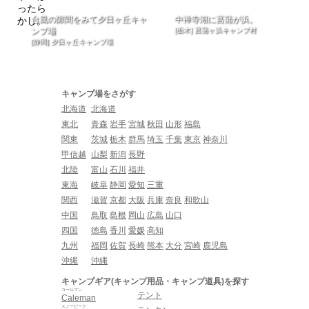
台風の隙間をみて夕日ヶ丘キャ
中禅寺湖に菖蒲が浜。
ンプ場
[栃木] 菖蒲ヶ浜キャンプ村
[静岡] 夕日ヶ丘キャンプ場
キャンプ場をさがす
北海道
北海道
東北
青森
岩手
宮城
秋田
山形
福島
関東
茨城
栃木
群馬
埼玉
千葉
東京
神奈川
甲信越
山梨
新潟
長野
北陸
富山
石川
福井
東海
岐阜
静岡
愛知
三重
関西
滋賀
京都
大阪
兵庫
奈良
和歌山
中国
鳥取
島根
岡山
広島
山口
四国
徳島
香川
愛媛
高知
九州
福岡
佐賀
長崎
熊本
大分
宮崎
鹿児島
沖縄
沖縄
キャンプギア(キャンプ用品・キャンプ道具)を探す
コールマン
テント
Caleman
スノーピーク