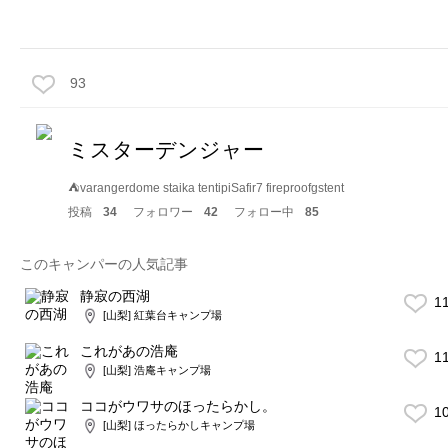
93
ミスターデンジャー
⛺️varangerdome staika tentipiSafir7 fireproofgstent
投稿
34
フォロワー
42
フォロー中
85
このキャンパーの人気記事
静寂の西湖
1
[山梨] 紅葉台キャンプ場
これがあの浩庵
1
[山梨] 浩庵キャンプ場
ココがウワサのほったらかし。
1
[山梨] ほったらかしキャンプ場