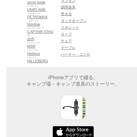
ランタン
snow peak
ユニフレーム
調理器具
UNIFLAME
焚火台
ペトロマックス
PETROMAX
ダッチオーブン
ノルディスク
Nordisk
スキレット
キャプテンスタッグ
CAPTAIN STAG
タープ
DIY
自作
チェア
エムエスアール
MSR
テーブル
ヘリノックス
Helinox
バーナー・コンロ
ヒルバーグ
HILLEBERG
iPhoneアプリで綴る、
キャンプ場・キャンプ道具のストーリー。