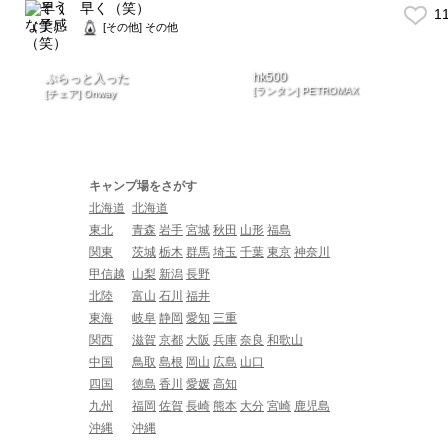
早く（笑）
1
[その他] その他
hk500
ぷらっと入った
[ランタン] PETROMAX
[チェア] Onway
キャンプ場をさがす
北海道
北海道
東北
青森
岩手
宮城
秋田
山形
福島
関東
茨城
栃木
群馬
埼玉
千葉
東京
神奈川
甲信越
山梨
新潟
長野
北陸
富山
石川
福井
東海
岐阜
静岡
愛知
三重
関西
滋賀
京都
大阪
兵庫
奈良
和歌山
中国
鳥取
島根
岡山
広島
山口
四国
徳島
香川
愛媛
高知
九州
福岡
佐賀
長崎
熊本
大分
宮崎
鹿児島
沖縄
沖縄