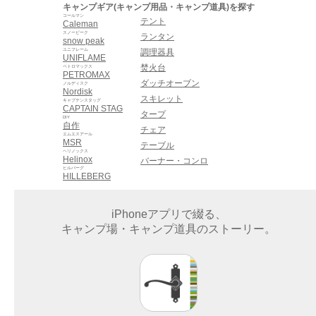
キャンプギア(キャンプ用品・キャンプ道具)を探す
コールマン
テント
Caleman
スノーピーク
ランタン
snow peak
ユニフレーム
調理器具
UNIFLAME
焚火台
ペトロマックス
PETROMAX
ダッチオーブン
ノルディスク
Nordisk
スキレット
キャプテンスタッグ
CAPTAIN STAG
タープ
DIY
自作
チェア
エムエスアール
MSR
テーブル
ヘリノックス
Helinox
バーナー・コンロ
ヒルバーグ
HILLEBERG
iPhoneアプリで綴る、
キャンプ場・キャンプ道具のストーリー。