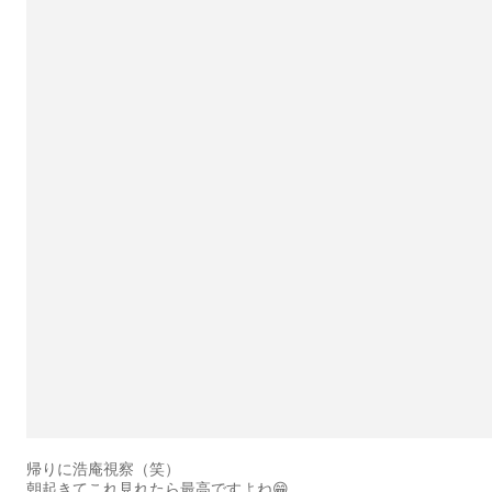
帰りに浩庵視察（笑）
朝起きてこれ見れたら最高ですよね😁