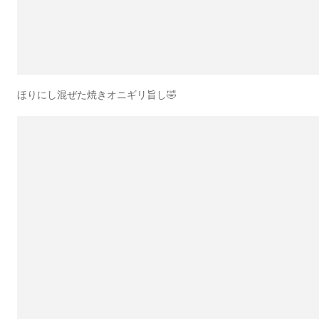
ほりにし混ぜた焼きオニギリ旨し🤣