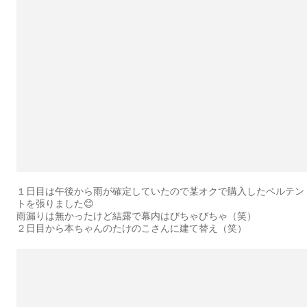
１日目は午後から雨が確定していたので某オクで購入したベルテン
トを張りました😊
雨漏りは無かったけど結露で幕内はびちゃびちゃ（笑）
２日目から本ちゃんのたけのこさんに建て替え（笑）