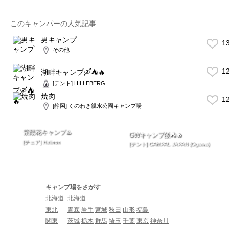
このキャンパーの人気記事
男キャンプ
1
その他
1
湖畔キャンプ🛶⛺️🔥
[テント] HILLEBERG
焼肉
1
[静岡] くのわき親水公園キャンプ場
紫陽花キャンプ♨️
GWキャンプ飯⛺️🔥
[チェア] Helinox
[テント] CAMPAL JAPAN (Ogawa)
キャンプ場をさがす
北海道
北海道
東北
青森
岩手
宮城
秋田
山形
福島
関東
茨城
栃木
群馬
埼玉
千葉
東京
神奈川