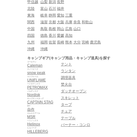
甲信越
山梨
新潟
長野
北陸
富山
石川
福井
東海
岐阜
静岡
愛知
三重
関西
滋賀
京都
大阪
兵庫
奈良
和歌山
中国
鳥取
島根
岡山
広島
山口
四国
徳島
香川
愛媛
高知
九州
福岡
佐賀
長崎
熊本
大分
宮崎
鹿児島
沖縄
沖縄
キャンプギア(キャンプ用品・キャンプ道具)を探す
コールマン
テント
Caleman
スノーピーク
ランタン
snow peak
ユニフレーム
調理器具
UNIFLAME
焚火台
ペトロマックス
PETROMAX
ダッチオーブン
ノルディスク
Nordisk
スキレット
キャプテンスタッグ
CAPTAIN STAG
タープ
DIY
自作
チェア
エムエスアール
MSR
テーブル
ヘリノックス
Helinox
バーナー・コンロ
ヒルバーグ
HILLEBERG