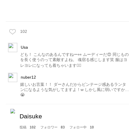
102
Usa
ども！ こんなのあるんですねー👀 ムーディーだ😍 同じもの
を長く使うのって素敵すよね。 魂宿る感じします笑 服はヨ
レヨレになっても着ちゃいます🙋‍♂️
nuber12
嬉しいお言葉！！ ダーさんだからビンテージ感あるランタ
ンになるような気がしてますよ！w しかし風に弱いですか…
😭
Daisuke
投稿
102
フォロワー
83
フォロー中
10