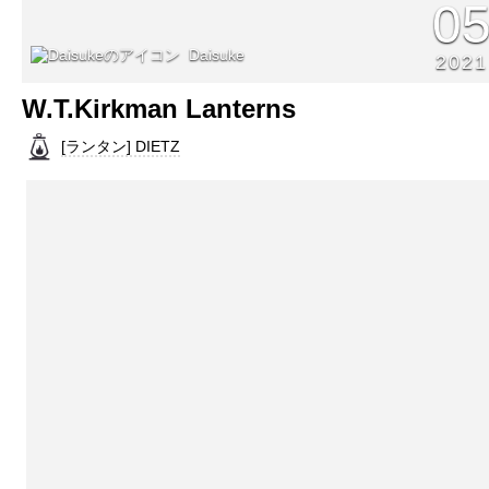
0
Daisuke
2021
W.T.Kirkman Lanterns
[ランタン] DIETZ