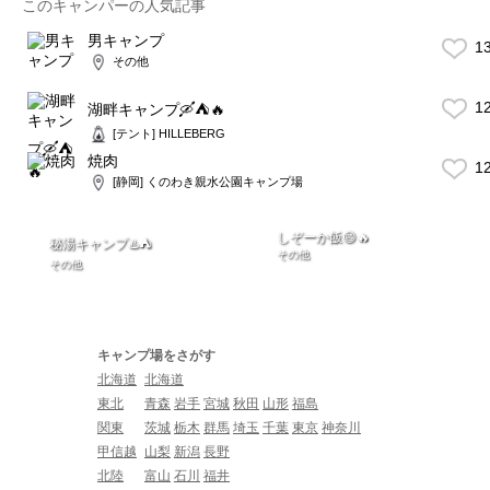
このキャンパーの人気記事
男キャンプ
1
その他
1
湖畔キャンプ🛶⛺️🔥
[テント] HILLEBERG
焼肉
1
[静岡] くのわき親水公園キャンプ場
しぞーか飯😄🔥
秘湯キャンプ♨️⛺️
その他
その他
キャンプ場をさがす
北海道
北海道
東北
青森
岩手
宮城
秋田
山形
福島
関東
茨城
栃木
群馬
埼玉
千葉
東京
神奈川
甲信越
山梨
新潟
長野
北陸
富山
石川
福井