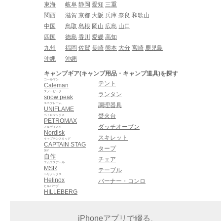
東海
岐阜
静岡
愛知
三重
関西
滋賀
京都
大阪
兵庫
奈良
和歌山
中国
鳥取
島根
岡山
広島
山口
四国
徳島
香川
愛媛
高知
九州
福岡
佐賀
長崎
熊本
大分
宮崎
鹿児島
沖縄
沖縄
キャンプギア(キャンプ用品・キャンプ道具)を探す
コールマン
テント
Caleman
スノーピーク
ランタン
snow peak
ユニフレーム
調理器具
UNIFLAME
焚火台
ペトロマックス
PETROMAX
ダッチオーブン
ノルディスク
Nordisk
スキレット
キャプテンスタッグ
CAPTAIN STAG
タープ
DIY
自作
チェア
エムエスアール
MSR
テーブル
ヘリノックス
Helinox
バーナー・コンロ
ヒルバーグ
HILLEBERG
iPhoneアプリで綴る、