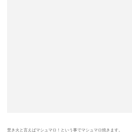
焚き火と言えばマシュマロ！という事でマシュマロ焼きます。