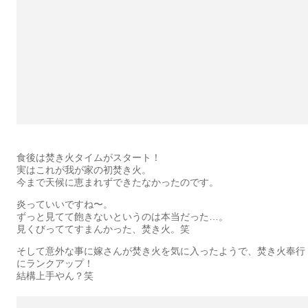
食後は焚き火タイムがスタート！
実はこれが我が家の初焚き火。
今まで天候に恵まれずできたなかったのです。
炎っていいですね〜。
ずっと見てて飽きないというのは本当だった…。
見くびっててすまんかった、焚き火。笑
そして意外な事に嫁さんが焚き火を気に入ったようで、焚き火奉行
にランクアップ！
結構上手やん？笑