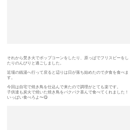
それから焚き火でポップコーンをしたり、原っぱでフリスビーをし
たりのんびりと過ごしました。
近場の銭湯へ行って戻ると辺りは日が落ち始めたので夕食を食べま
す。
今回は自宅で焼き鳥を仕込んで来たので調理がとても楽です。
子供達も炭火で焼いた焼き鳥をパクパク喜んで食べてくれました！
いっぱい食べろよ〜😋