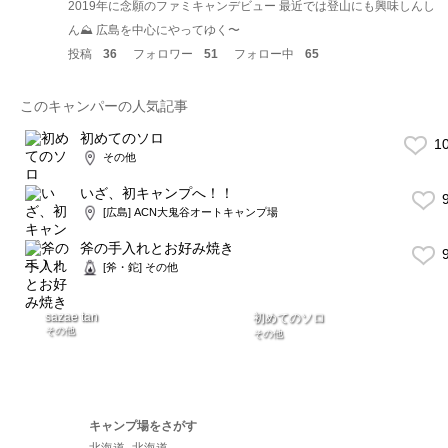
2019年に念願のファミキャンデビュー 最近では登山にも興味しんし
ん⛰ 広島を中心にやってゆく〜
投稿
36
フォロワー
51
フォロー中
65
このキャンパーの人気記事
初めてのソロ
1
その他
いざ、初キャンプへ！！
9
[広島] ACN大鬼谷オートキャンプ場
斧の手入れとお好み焼き
9
[斧・鉈] その他
sazae tan
初めてのソロ
その他
その他
キャンプ場をさがす
北海道
北海道