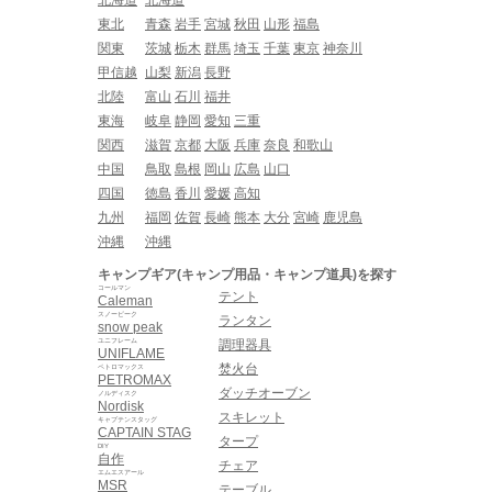
東北
青森
岩手
宮城
秋田
山形
福島
関東
茨城
栃木
群馬
埼玉
千葉
東京
神奈川
甲信越
山梨
新潟
長野
北陸
富山
石川
福井
東海
岐阜
静岡
愛知
三重
関西
滋賀
京都
大阪
兵庫
奈良
和歌山
中国
鳥取
島根
岡山
広島
山口
四国
徳島
香川
愛媛
高知
九州
福岡
佐賀
長崎
熊本
大分
宮崎
鹿児島
沖縄
沖縄
キャンプギア(キャンプ用品・キャンプ道具)を探す
コールマン
テント
Caleman
スノーピーク
ランタン
snow peak
ユニフレーム
調理器具
UNIFLAME
焚火台
ペトロマックス
PETROMAX
ダッチオーブン
ノルディスク
Nordisk
スキレット
キャプテンスタッグ
CAPTAIN STAG
タープ
DIY
自作
チェア
エムエスアール
MSR
テーブル