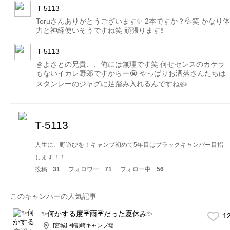
T-5113
Toruさんありがとうございます✨ 2本ですか？💦笑 かなり体
力と神経使いそうですね笑 頑張ります‼️
T-5113
きよさとの兄貴、、俺には無理です笑 何せセンスのカケラ
もないイカレ野郎ですからー😭 やっぱりお洒落さんたちは
スタンレーのジャグに足踏み入れるんですね👍
T-5113
人生に、野遊びを！キャンプ初めて5年目はブラックキャンパー目指
します！！
投稿
31
フォロワー
71
フォロー中
56
このキャンパーの人気記事
✨何かする度☔️雨☔️だった夏休み✨
1
[宮城] 神割崎キャンプ場