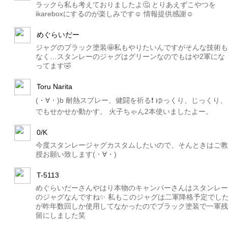
ラックら私も考えておりましたよ🤔 とりあえずこやつを
ikareboxにするのが楽しみです☺︎ 情報提供感謝☺︎
めぐらいだー
ジャグのブラック塗装🤩私もやりたいんですがそんな技術も
なく…スタンレーのジャグはグリーンなのでもはや2軍にな
ってます🤣
Toru Narita
(・∀・)b 耐熱スプレー、健闘を祈る❗️ ゆっくり、じっくり、
でもせかせか動かす。 火子ちゃん2本使いましたよー。
0/K
今度スタンレージャグカスタムしたいので、そんときはご教
授お願い致します(・∀・)
T-5113
めぐらいだーさんやはり本物のキャンパーさんはスタンレー
のジャグなんですね✨ 私もこのジャグは二軍降格予定でし
が昨年数回しか使用してなかったのでブラック塗装で一軍残
留にしました笑