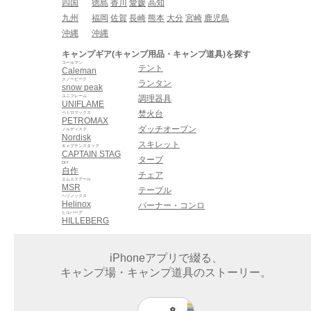
四国
徳島
香川
愛媛
高知
九州
福岡
佐賀
長崎
熊本
大分
宮崎
鹿児島
沖縄
沖縄
キャンプギア(キャンプ用品・キャンプ道具)を探す
コールマン
テント
Caleman
スノーピーク
ランタン
snow peak
ユニフレーム
調理器具
UNIFLAME
焚火台
ペトロマックス
PETROMAX
ダッチオーブン
ノルディスク
Nordisk
スキレット
キャプテンスタッグ
CAPTAIN STAG
タープ
DIY
自作
チェア
エムエスアール
MSR
テーブル
ヘリノックス
Helinox
バーナー・コンロ
ヒルバーグ
HILLEBERG
iPhoneアプリで綴る、
キャンプ場・キャンプ道具のストーリー。