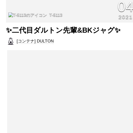
0
T-5113
2021
✨二代目ダルトン先輩&BKジャグ✨
[コンテナ] DULTON