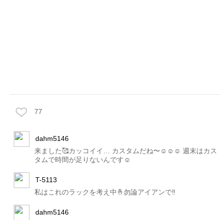
77
dahm5146
来ました🥰カッコイイ… カスタムだね〜☺︎☺︎☺︎ 週末はカス
タムで時間が足りないんです☺️
T-5113
私はこれのラックを考え中🤞勿論アイアンで‼️
dahm5146