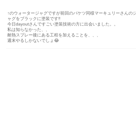
↑のウォータージャグですが前回のバケツ同様マーキュリーさんの
ャグをブラックに塗装です‼️
今日dayoutさんですごい塗装技術の方に出会いました。。
私は知らなかった、、
耐熱スプレー後にある工程を加えることを、、、
週末やるしかないでしょ😂