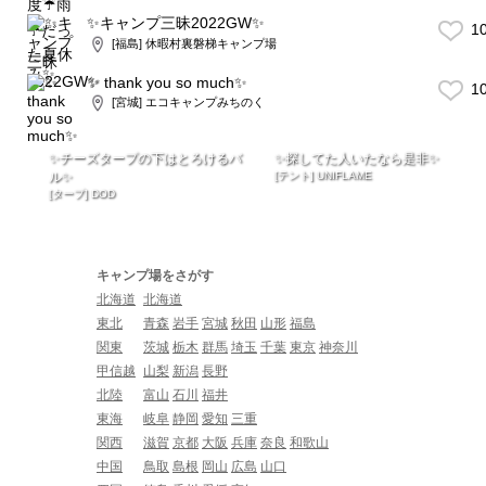
✨キャンプ三昧2022GW✨
1
[福島] 休暇村裏磐梯キャンプ場
✨ thank you so much✨
1
[宮城] エコキャンプみちのく
✨チーズタープの下はとろけるバ
✨探してた人いたなら是非✨
ル✨
[テント] UNIFLAME
[タープ] DOD
キャンプ場をさがす
北海道
北海道
東北
青森
岩手
宮城
秋田
山形
福島
関東
茨城
栃木
群馬
埼玉
千葉
東京
神奈川
甲信越
山梨
新潟
長野
北陸
富山
石川
福井
東海
岐阜
静岡
愛知
三重
関西
滋賀
京都
大阪
兵庫
奈良
和歌山
中国
鳥取
島根
岡山
広島
山口